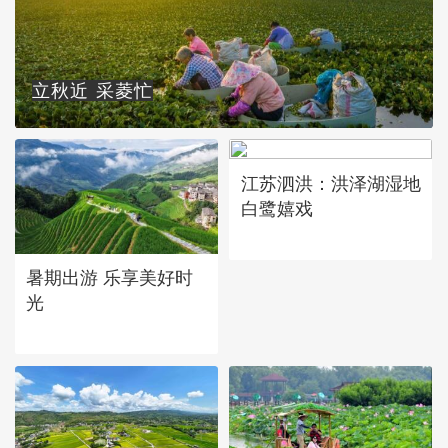
立秋近 采菱忙
江苏泗洪：洪泽湖湿地
白鹭嬉戏
暑期出游 乐享美好时
光