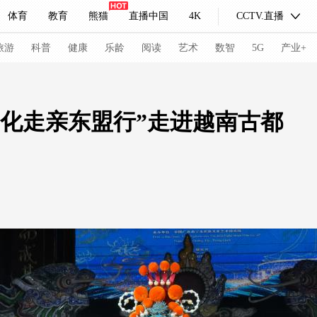
体育
教育
熊猫
直播中国
4K
CCTV.直播
式妙语
主持人
下载央视影音
热解读
天天学习
旅游
科普
健康
乐龄
阅读
艺术
数智
5G
产业+
纪录片网
国家大剧院
大型活动
文化走亲东盟行”走进越南古都
科技
法治
文娱
人物
公益
图片
习式妙语
央视快评
央视网评
光华锐评
锋面
频道
VR/AR
4K专区
全景新闻
请入列
人生第一次
人生第二次
冬奥会
CBA
NBA
中超
国足
国际足球
网球
综
体育江湖
文化体育
冰雪道路
足球道路