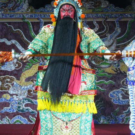
央博
非遗
文化
旅游
科普
健康
乐龄
阅读
云起
超级工厂
智敬中国
全民健康
颜选攻略
海洋
热播榜
总台企业白名单