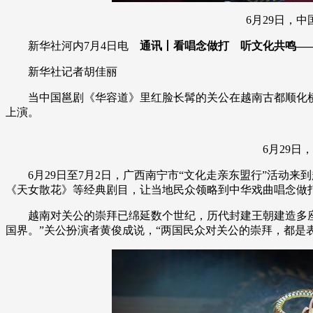
6月29日，中国
新华社河内7月4日电
通讯丨看唱念做打 听文化共鸣——
新华社记者胡佳丽
当中国邕剧《华容道》里红脸长髯的关公在越南古都顺化横刀
上演。
6月29日，
6月29日至7月2日，广西南宁市“文化走亲东盟行”活动来
《天女散花》等经典剧目，让当地民众领略到中华戏曲唱念做
越南对关公的崇拜已绵延数个世纪，历代封建王朝建造多座庙
国界。”关公扮演者黄俊成说，“两国民众对关公的崇拜，都是