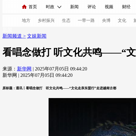
首页
时政
新闻
评论
视频
财经
人民领袖习近平
直播
海外频道
片库
iPanda
栏目大全
联播+
English
中国领导人
节目单
Монгол
听音
央视快评
微视频
习
地方
乡村振兴
生态
一带一路
央博
文化
新闻
新闻频道
>
文娱新闻
总台春晚
网络春晚
共产党员网
秧纪录
看唱念做打 听文化共鸣——“
来源：
新华网
| 2025年07月05日 09:44:20
新闻
国内
国际
评论
经济
军事
新华网 | 2025年07月05日 09:44:20
人民领袖习近平
联播+
热解读
天天学习
原标题：通讯丨看唱念做打 听文化共鸣——“文化走亲东盟行”走进越南古都
视频
小央视频
小央直播
直播中国
熊猫
现场
前线
比划
快看
蓝海中国
新兵
体育
直播
竞猜
2026年世界杯
2026年
VIP会员
CCTV奥林匹克频道
生活体育大会