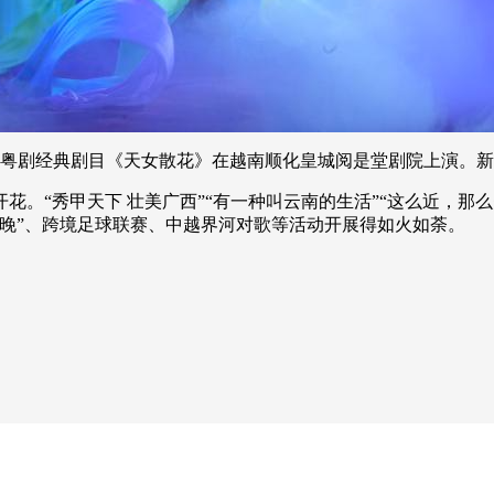
粤剧经典剧目《天女散花》在越南顺化皇城阅是堂剧院上演。新华
“秀甲天下 壮美广西”“有一种叫云南的生活”“这么近，那
晚”、跨境足球联赛、中越界河对歌等活动开展得如火如荼。