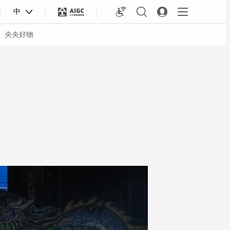
中
央央好物
合体育
亚冬会