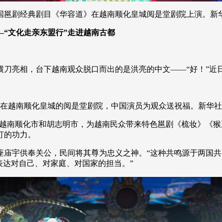
邕剧经典剧目《华容道》在越南顺化皇城阅是堂剧院上演。新华
“文化走亲东盟行”走进越南古都
亮相，台下越南观众脱口而出的是洪亮的中文——“好！”近
在越南顺化皇城的阅是堂剧院，中国演员为观众送祝福。新华社记
到越南顺化市和胡志明市，为越南民众带来特色邕剧《梳妆》《猴
打的功力。
宇供奉关公，民间将其尊为忠义之神。“这种共鸣源于两国共
表达对自己、对家庭、对国家的担当。”