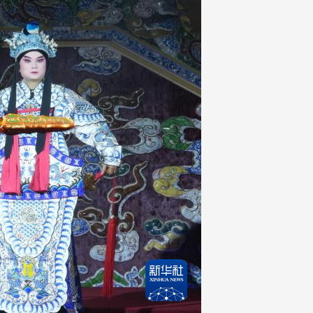
艺术
汽车
数智
5G
产业+
时尚
天气
才艺
网展
央央好物