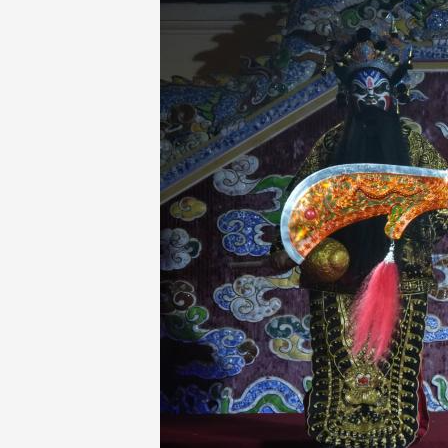
财经
教育
乡村振兴
生态环境
一带一路
大国智造
大国展会
大国保险
云顶对话
CCTV.节目官网
直播
节目单
栏目
片库