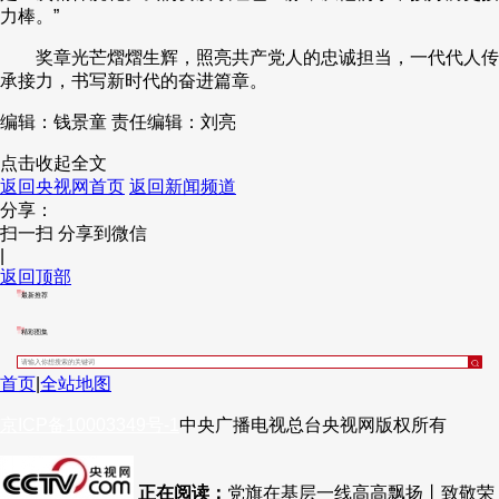
力棒。”
奖章光芒熠熠生辉，照亮共产党人的忠诚担当，一代代人传
承接力，书写新时代的奋进篇章。
编辑：钱景童
责任编辑：刘亮
点击收起全文
返回央视网首页
返回新闻频道
分享：
扫一扫 分享到微信
|
返回顶部
最新推荐
精彩图集
首页
|
全站地图
京ICP备10003349号-1
中央广播电视总台
央视网
版权所有
正在阅读：
党旗在基层一线高高飘扬丨致敬荣