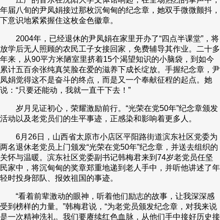
年届八旬的尹凤娟接过那枚沉甸甸的纪念章，她双手微微颤抖，
下意识地紧紧握住这枚金色徽章。
2004年，已经退休的尹凤娟在家里开办了“四点半课堂”，将
放学后无人照顾的农民工子女接回家，免费辅导其作业。二十多
年来，从90平方米陋室里挤着15个渴望知识的小脑袋，到如今
累计五百余张纯真笑脸在爱的滋养下成长绽放。手握纪念章，尹
凤娟觉得这不是奋斗的终点，而是又一个奉献征程的起点。她
说：“只要还能动，我就一直干下去！”
岁月见证初心，荣耀激励前行。“光荣在党50年”纪念章颁发
活动以及老党员们的生平事迹，正感染和影响着更多人。
6月26日，山西省太原市小店区平阳路街道滨东社区党委为
两名退休老党员上门颁发“光荣在党50年”纪念章，并送去组织的
关怀与温暖。滨东社区党委副书记韩梅君来到74岁老党员任坚
民家中，将沉甸甸的奖章郑重地递到老人手中，并听他讲述了年
轻时投身部队、报效祖国的事迹。
“看着前辈激动的眼神，听着他们励志的故事，让我深深感
受到榜样的力量。”韩梅君说，“为老党员颁发纪念章，对我来说
是一次精神洗礼。我们要赓续红色血脉，从他们手中接好历史接