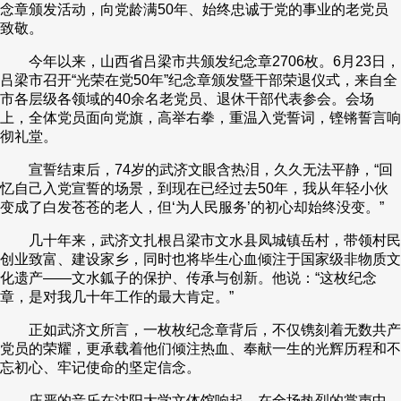
念章颁发活动，向党龄满50年、始终忠诚于党的事业的老党员
致敬。
今年以来，山西省吕梁市共颁发纪念章2706枚。6月23日，
吕梁市召开“光荣在党50年”纪念章颁发暨干部荣退仪式，来自全
市各层级各领域的40余名老党员、退休干部代表参会。会场
上，全体党员面向党旗，高举右拳，重温入党誓词，铿锵誓言响
彻礼堂。
宣誓结束后，74岁的武济文眼含热泪，久久无法平静，“回
忆自己入党宣誓的场景，到现在已经过去50年，我从年轻小伙
变成了白发苍苍的老人，但‘为人民服务’的初心却始终没变。”
几十年来，武济文扎根吕梁市文水县凤城镇岳村，带领村民
创业致富、建设家乡，同时也将毕生心血倾注于国家级非物质文
化遗产——文水鈲子的保护、传承与创新。他说：“这枚纪念
章，是对我几十年工作的最大肯定。”
正如武济文所言，一枚枚纪念章背后，不仅镌刻着无数共产
党员的荣耀，更承载着他们倾注热血、奉献一生的光辉历程和不
忘初心、牢记使命的坚定信念。
庄严的音乐在沈阳大学文体馆响起，在全场热烈的掌声中，