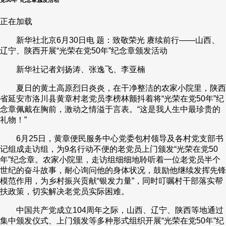
财经
教育
乡村振兴
生态环境
一带一路
央博
正在加载
大国智造
大国展会
大国保险
云顶对话
云起
超
新华社北京6月30日电 题：致敬荣光 赓续前行——山西、
辽宁、陕西开展“光荣在党50年”纪念章颁发活动
新华社记者刘扬涛、张逸飞、李亚楠
夏日的黄土高原烈日炎炎，在干净整洁的农家小院里，陕西
省延安市洛川县黄章村老党员李榜林颤抖着将“光荣在党50年”纪
CCTV.节目官网
直播
节目单
栏目
片库
热播榜
念章佩戴在胸前，激动之情溢于言表。“这是我人生中最珍贵的
礼物！”
6月25日，黄章便民服务中心党委包村领导及各村党支部书
记组成走访组，为9名行动不便的老党员上门颁发“光荣在党50
年”纪念章。农家小院里，走访组细细地聆听着一位老党员半个
世纪的奋斗故事，耐心询问他的身体状况，鼓励他继续发挥先锋
模范作用，为乡村振兴贡献“银发力量”，同时叮嘱村干部落实帮
扶政策，切实解决老党员实际困难。
中国共产党成立104周年之际，山西、辽宁、陕西等地通过
集中颁发仪式、上门颁发等多种形式组织开展“光荣在党50年”纪