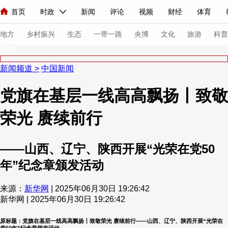
首页
时政
新闻
评论
视频
财经
体育
人民领袖习近平
直播
海外频道
片库
iPanda
栏目大全
联播+
English
中国领导人
节目单
Монгол
听音
央视快评
微视频
习式妙语
主持人
下
地方
乡村振兴
生态
一带一路
央博
文化
旅游
科普
新闻
新闻频道
>
中国新闻
总台春晚
网络春晚
共产党员网
秧纪录
纪录片网
党旗在基层一线高高飘扬丨致敬
荣光 赓续前行
新闻
国内
国际
评论
经济
军事
科技
法
人民领袖习近平
联播+
热解读
天天学习
习式妙语
——山西、辽宁、陕西开展“光荣在党50
视频
小央视频
小央直播
直播中国
熊猫频道
V
年”纪念章颁发活动
现场
前线
比划
快看
蓝海中国
新兵请入列
来源：
新华网
| 2025年06月30日 19:26:42
新华网 | 2025年06月30日 19:26:42
体育
直播
竞猜
2026年世界杯
2026年冬奥会
VIP会员
CCTV奥林匹克频道
生活体育大会
体育江湖
原标题：党旗在基层一线高高飘扬丨致敬荣光 赓续前行——山西、辽宁、陕西开展“光荣在
党50年”纪念章颁发活动