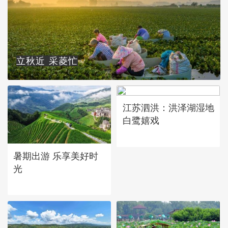
立秋近 采菱忙
江苏泗洪：洪泽湖湿地
白鹭嬉戏
暑期出游 乐享美好时
光