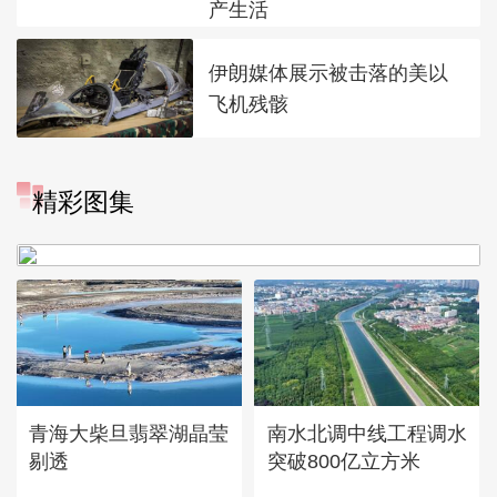
产生活
伊朗媒体展示被击落的美以
飞机残骸
“大地指纹”奏响夏夜文旅乐
精彩图集
章
青海大柴旦翡翠湖晶莹
南水北调中线工程调水
剔透
突破800亿立方米