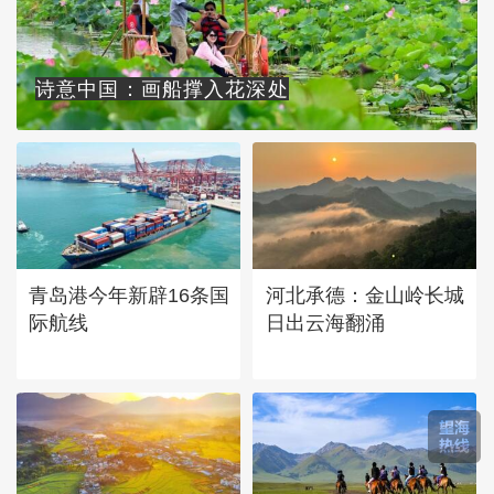
诗意中国：画船撑入花深处
青岛港今年新辟16条国
河北承德：金山岭长城
际航线
日出云海翻涌