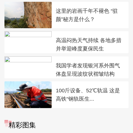
这里的岩画千年不褪色 “驻
颜”秘方是什么？
高温闷热天气持续 各地多措
并举迎峰度夏保民生
我国学者发现银河系外围气
体盘呈现波纹状褶皱结构
100斤设备、52℃轨温 这是
高铁“钢轨医生...
精彩图集