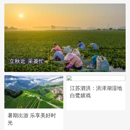
立秋近 采菱忙
江苏泗洪：洪泽湖湿地
白鹭嬉戏
暑期出游 乐享美好时
光