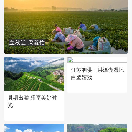
立秋近 采菱忙
江苏泗洪：洪泽湖湿地
白鹭嬉戏
暑期出游 乐享美好时
光