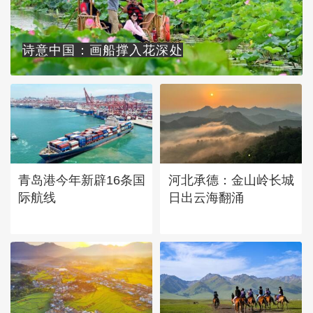
诗意中国：画船撑入花深处
青岛港今年新辟16条国
河北承德：金山岭长城
际航线
日出云海翻涌