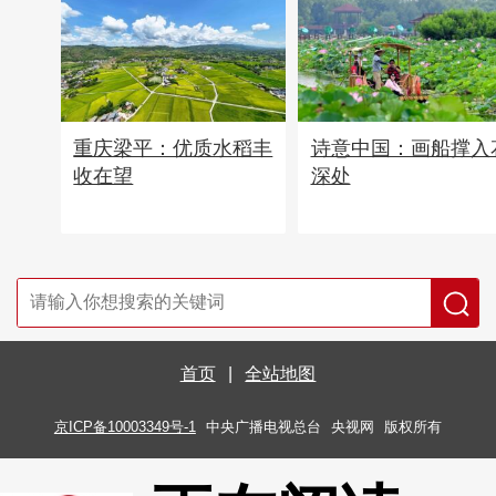
重庆梁平：优质水稻丰
诗意中国：画船撑入
收在望
深处
首页
|
全站地图
京ICP备10003349号-1
中央广播电视总台
央视网
版权所有