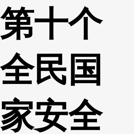
第十个
财经
教育
乡村振兴
生态环境
一带一路
央博
大国智造
大国展会
大国保险
云顶对话
云起
超
全民国
CCTV.节目官网
直播
节目单
栏目
片库
热播榜
家安全