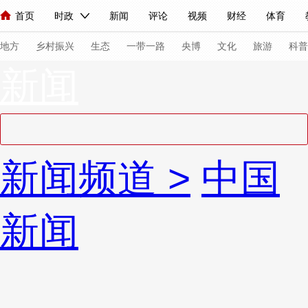
首页
时政
新闻
评论
视频
财经
体育
人民领袖习近平
直播
海外频道
片库
iPanda
栏目大全
联播+
English
中国领导人
节目单
Монгол
听音
央视快评
微视频
习式妙语
主持人
下
地方
乡村振兴
生态
一带一路
央博
文化
旅游
科普
新闻
总台春晚
网络春晚
共产党员网
秧纪录
纪录片网
新闻
国内
国际
评论
经济
军事
科技
法
新闻频道
>
中国
人民领袖习近平
联播+
热解读
天天学习
习式妙语
视频
小央视频
小央直播
直播中国
熊猫频道
V
新闻
现场
前线
比划
快看
蓝海中国
新兵请入列
体育
直播
竞猜
2026年世界杯
2026年冬奥会
VIP会员
CCTV奥林匹克频道
生活体育大会
体育江湖