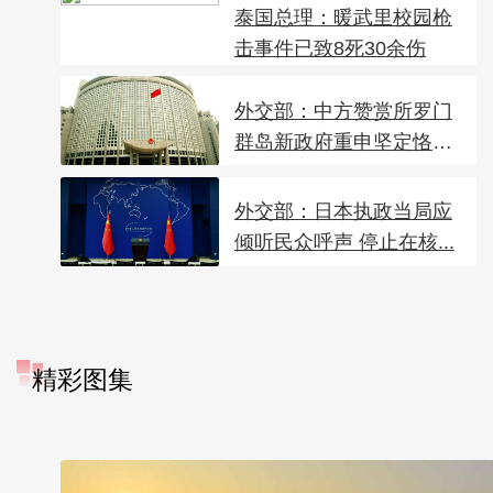
泰国总理：暖武里校园枪
击事件已致8死30余伤
外交部：中方赞赏所罗门
群岛新政府重申坚定恪
守...
外交部：日本执政当局应
倾听民众呼声 停止在核...
精彩图集