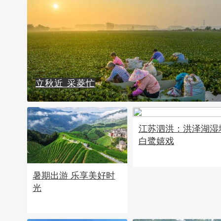
立秋近 采菱忙
江苏泗洪：洪泽湖湿
白鹭嬉戏
暑期出游 乐享美好时
光