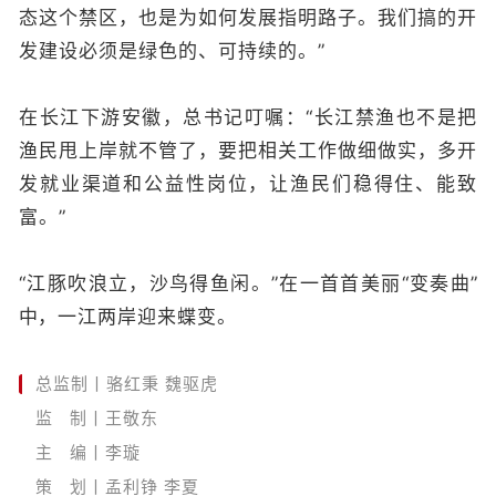
态这个禁区，也是为如何发展指明路子。我们搞的开
发建设必须是绿色的、可持续的。”
在长江下游安徽，总书记叮嘱：“长江禁渔也不是把
渔民甩上岸就不管了，要把相关工作做细做实，多开
发就业渠道和公益性岗位，让渔民们稳得住、能致
富。”
“江豚吹浪立，沙鸟得鱼闲。”在一首首美丽“变奏曲
”
中
，一江两岸迎来蝶变。
总监制丨骆红秉 魏驱虎
监 制丨王敬东
主 编丨李璇
策 划丨孟利铮 李夏