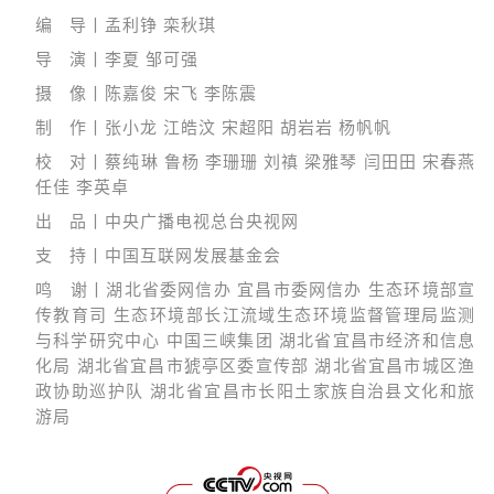
编 导丨孟利铮 栾秋琪
导 演丨李夏 邹可强
摄 像丨陈嘉俊 宋飞 李陈震
制 作丨张小龙 江皓汶 宋超阳 胡岩岩 杨帆帆
校 对丨蔡纯琳 鲁杨 李珊珊 刘禛 梁雅琴 闫田田 宋春燕
任佳 李英卓
出 品丨中央广播电视总台央视网
支 持丨中国互联网发展基金会
鸣 谢丨湖北省委网信办 宜昌市委网信办 生态环境部宣
传教育司 生态环境部长江流域生态环境监督管理局监测
与科学研究中心 中国三峡集团 湖北省宜昌市经济和信息
化局 湖北省宜昌市猇亭区委宣传部 湖北省宜昌市城区渔
政协助巡护队 湖北省宜昌市长阳土家族自治县文化和旅
游局