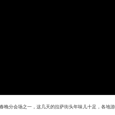
央博
非遗
文化
旅游
科普
健康
乐龄
阅读
云起
超级工厂
智敬中国
全民健康
颜选攻略
海洋
热播榜
总台企业白名单
总台春晚分会场之一，这几天的拉萨街头年味儿十足，各地