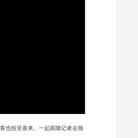
艺术
汽车
数智
5G
产业+
时尚
天气
才艺
网展
央央好物
游客也纷至沓来。一起跟随记者去领