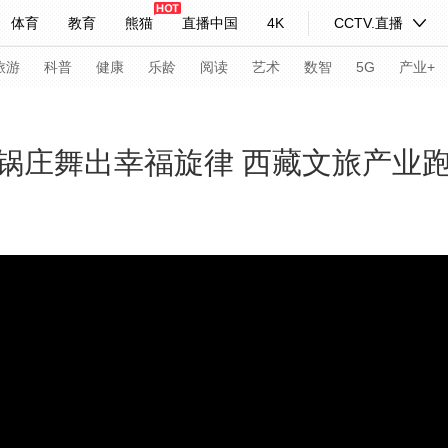
体育
教育
熊猫
直播中国
4K
CCTV.直播
式妙语
主持人
下载央视影音
热解读
天天学习
旅游
科普
健康
乐龄
阅读
艺术
数智
5G
产业+
纪录片网
国家大剧院
大型活动
锅庄舞出幸福旋律 西藏文旅产业跑
科技
法治
文娱
人物
公益
图片
习式妙语
央视快评
央视网评
光华锐评
锋面
频道
VR/AR
4K专区
全景新闻
请入列
人生第一次
人生第二次
年冬奥会
CBA
NBA
中超
国足
国际足球
网球
综
体育江湖
文化体育
冰雪道路
足球道路