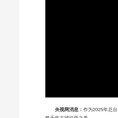
财经
教育
乡村振兴
生态环境
一带一路
大国智造
大国展会
大国保险
云顶对话
CCTV.节目官网
直播
节目单
栏目
片库
央视网消息：
作为2025年