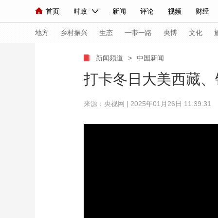
首页
时政
新闻
评论
视频
财经
人民领袖习近平
直播
海外频道
片库
iPanda
栏目大全
联播+
English
中国领导人
节目单
Монгол
听音
央视快评
微视频
习
地方
乡村振兴
生态
一带一路
央博
文化
新闻频道
>
中国新闻
总台春晚
网络春晚
共产党员网
秧纪录
打卡冬日大美西藏、
来源：央视网 | 2025年01月26日 11:39:31
新闻
国内
国际
评论
经济
军事
人民领袖习近平
联播+
热解读
天天学习
视频
小央视频
小央直播
直播中国
熊猫
现场
前线
比划
快看
蓝海中国
新兵
体育
直播
竞猜
2026年世界杯
2026
VIP会员
CCTV奥林匹克频道
生活体育大会