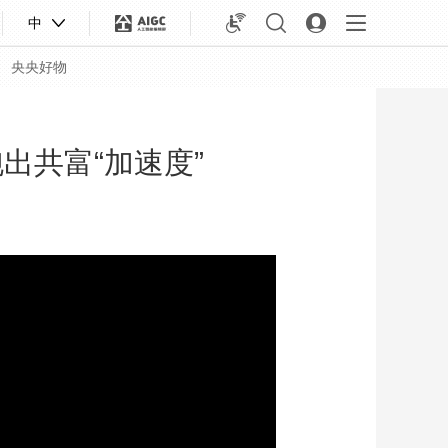
中
央央好物
出共富“加速度”
合体育
亚冬会