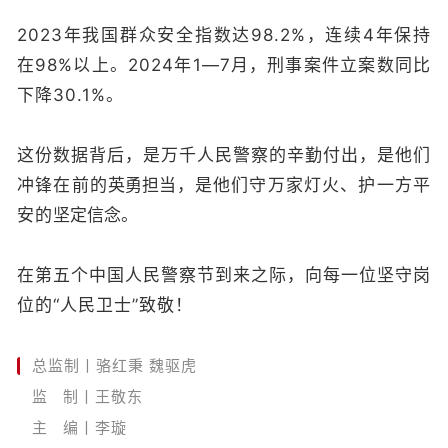
2023年我国群众安全指数达98.2%，连续4年保持
在98%以上。2024年1—7月，刑事案件立案数同比
下降30.1%。
这份数据背后，是万千人民警察的辛勤付出，是他们
冲锋在前的
英勇担当
，是他们守万家灯火、护一方平
安的
坚定信念
。
在第五个中国人民警察节到来之际，向每一位坚守岗
位的“人民卫士”致敬！
总监制丨骆红秉 魏驱虎
监 制丨王敬东
主 编丨李璇