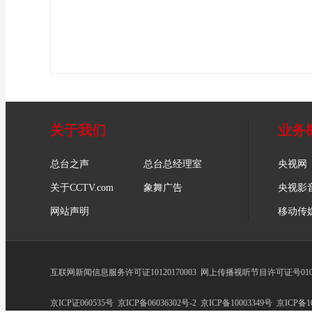
关于我们
业务
总台之声
总台总经理室
央视网
关于CCTV.com
象舞广告
央视影
网站声明
移动传
互联网新闻信息服务许可证10120170003
网上传播视听节目许可证号0102
京ICP证060535号
京ICP备06036302号-2
京ICP备10003349号
京ICP备10