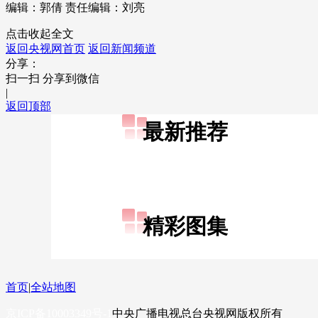
编辑：郭倩
责任编辑：刘亮
财经
教育
乡村振兴
生态环境
一带一路
点击收起全文
大国智造
大国展会
大国保险
云顶对话
返回央视网首页
返回新闻频道
分享：
扫一扫 分享到微信
|
返回顶部
最新推荐
CCTV.节目官网
直播
节目单
栏目
片库
精彩图集
首页
|
全站地图
京ICP备10003349号-1
中央广播电视总台
央视网
版权所有