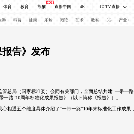
体育
教育
熊猫
直播中国
4K
CCTV.直播
式妙语
主持人
下载央视影音
热解读
天天学习
旅游
科普
健康
乐龄
阅读
艺术
数智
5G
产业+
纪录片网
国家大剧院
大型活动
果报告》发布
科技
法治
文娱
人物
公益
图片
习式妙语
央视快评
央视网评
光华锐评
锋面
管总局（国家标准委）会同有关部门，全面总结共建“一带一路”倡
频道
VR/AR
4K专区
全景新闻
带一路”10周年标准化成果报告》（以下简称《报告》）。
请入列
人生第一次
人生第二次
相通五个维度具体介绍了“一带一路”10年来标准化工作成果，
冬奥会
CBA
NBA
中超
国足
国际足球
网球
综
体育江湖
文化体育
冰雪道路
足球道路