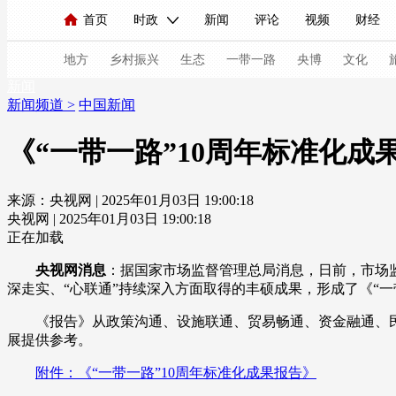
首页
时政
新闻
评论
视频
财经
人民领袖习近平
直播
海外频道
片库
iPanda
栏目大全
联播+
English
中国领导人
节目单
Монгол
听音
央视快评
微视频
习
地方
乡村振兴
生态
一带一路
央博
文化
新闻
新闻频道
>
中国新闻
总台春晚
网络春晚
共产党员网
秧纪录
《“一带一路”10周年标准化成
来源：央视网 | 2025年01月03日 19:00:18
新闻
国内
国际
评论
经济
军事
央视网 | 2025年01月03日 19:00:18
人民领袖习近平
联播+
热解读
天天学习
正在加载
央视网消息
：据国家市场监督管理总局消息，日前，市场监
视频
小央视频
小央直播
直播中国
熊猫
深走实、“心联通”持续深入方面取得的丰硕成果，形成了《“一
现场
前线
比划
快看
蓝海中国
新兵
《报告》从政策沟通、设施联通、贸易畅通、资金融通、民心
展提供参考。
体育
直播
竞猜
2026年世界杯
2026年
附件：《“一带一路”10周年标准化成果报告》
VIP会员
CCTV奥林匹克频道
生活体育大会