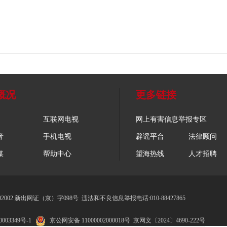
概况
更多链接
互联网电视
网上有害信息举报专区
音
手机电视
辟谣平台
法律顾问
媒
帮助中心
望海热线
人才招聘
002 新出网证（京）字098号
违法和不良信息举报电话:010-88427865
003349号-1
京公网安备 11000002000018号
京网文〔2024〕4690-222号