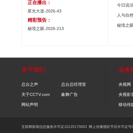
正在播出：
今日说
星光大道-2026-43
人与自
精彩预告：
秘境之
秘境之眼-2026-213
关于我们
业务
总台之声
总台总经理室
央视网
关于CCTV.com
象舞广告
央视影
网站声明
移动传
互联网新闻信息服务许可证10120170003
网上传播视听节目许可证号01