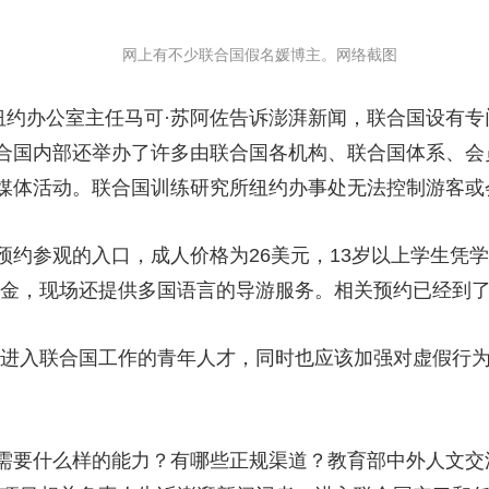
央博
非遗
文化
旅游
科普
健康
乐龄
阅读
网上有不少联合国假名媛博主。网络截图
云起
超级工厂
智敬中国
全民健康
颜选攻略
海洋
约办公室主任马可·苏阿佐告诉澎湃新闻，联合国设有专
合国内部还举办了许多由联合国各机构、联合国体系、会
媒体活动。联合国训练研究所纽约办事处无法控制游客或
热播榜
总台企业白名单
观的入口，成人价格为26美元，13岁以上学生凭学生证
8美金，现场还提供多国语言的导游服务。相关预约已经到了2
进入联合国工作的青年人才，同时也应该加强对虚假行为
要什么样的能力？有哪些正规渠道？教育部中外人文交流