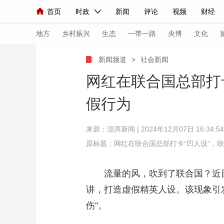
首页
时政
新闻
评论
视频
财经
人民领袖习近平
直播
海外频道
片库
iPanda
栏目大全
联播+
English
中国领导人
节目单
Монгол
听音
央视快评
微视频
习
地方
乡村振兴
生态
一带一路
央博
文化
新闻频道
>
社会新闻
总台春晚
网络春晚
共产党员网
秧纪录
网红在联合国总部打
假行为
新闻
国内
国际
评论
经济
军事
来源：
澎湃新闻
| 2024年12月07日 16:34:54
人民领袖习近平
联播+
热解读
天天学习
原标题：网红在联合国总部打卡“凹人设”，
视频
小央视频
小央直播
直播中国
熊猫
流量的风，吹到了联合国？近日
现场
前线
比划
快看
蓝海中国
新兵
讲，打造虚假精英人设。该现象引
体育
直播
竞猜
2026年世界杯
2026
伤”。
VIP会员
CCTV奥林匹克频道
生活体育大会