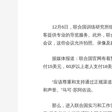
财经
教育
乡村振兴
生态环境
一带一路
大国智造
大国展会
大国保险
云顶对话
12月6日，联合国训练研究所纽
客提供专业的导览服务。此外，联
会议，这些会议允许拍照、录像及
CCTV.节目官网
直播
节目单
栏目
片库
据媒体报道：联合国官网有着预约参
付15美元，60岁以上老人支付1
“应该尊重和支持通过正规渠道
和声誉。”马可·苏阿佐说。
那么，进入联合国实习和工作需