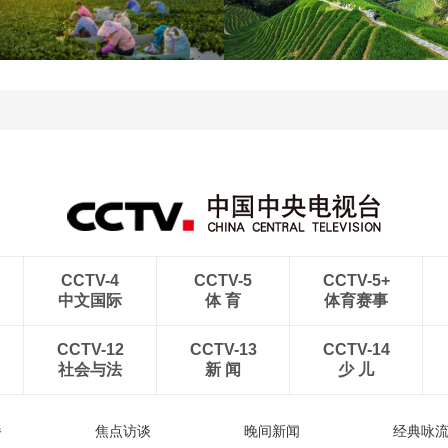
青海大柴旦翡翠湖晶莹剔
南水北调中线工程调水突
透
破800亿立方米
立秋近 采菱忙
暑期出游 乐享美好时光
CCTV-4
CCTV-5
CCTV-5+
中文国际
体 育
体育赛事
CCTV-12
CCTV-13
CCTV-14
社会与法
新 闻
少 儿
播
焦点访谈
晚间新闻
经典咏