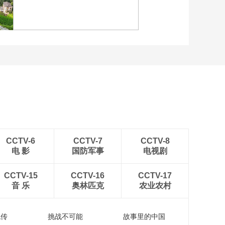
各地民众多彩方式迎全民
健身日
江苏泗洪：洪泽湖湿地白
鹭嬉戏
CCTV-6
CCTV-7
CCTV-8
电 影
国防军事
电视剧
CCTV-15
CCTV-16
CCTV-17
音 乐
奥林匹克
农业农村
流传
挑战不可能
故事里的中国