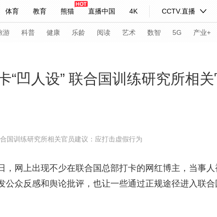
体育
教育
熊猫
直播中国
4K
CCTV.直播
式妙语
主持人
下载央视影音
热解读
天天学习
旅游
科普
健康
乐龄
阅读
艺术
数智
5G
产业+
纪录片网
国家大剧院
大型活动
卡“凹人设” 联合国训练研究所相
科技
法治
文娱
人物
公益
图片
习式妙语
央视快评
央视网评
光华锐评
锋面
联合国训练研究所相关官员建议：应打击虚假行为
频道
VR/AR
4K专区
全景新闻
，网上出现不少在联合国总部打卡的网红博主，当事人
请入列
人生第一次
人生第二次
发公众反感和舆论批评，也让一些通过正规途径进入联合
年冬奥会
CBA
NBA
中超
国足
国际足球
网球
综
体育江湖
文化体育
冰雪道路
足球道路