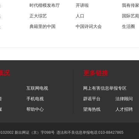
法
时代楷模发布厅
开讲啦
我有传
然
正大综艺
人口
国际艺
眼
典籍里的中国
中国诗词大会
生活圈
概况
更多链接
互联网电视
网上有害信息举报专区
音
手机电视
辟谣平台
法律顾问
媒
帮助中心
望海热线
人才招聘
02002 新出网证（京）字098号
违法和不良信息举报电话:010-88427865