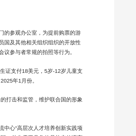
艺术
汽车
数智
5G
产业+
时尚
天气
才艺
网展
央央好物
门的参观办公室，为提前购票的游
员国及其他相关组织组织的开放性
会议参与者常规的拍照等行为。
支付18美元，5岁-12岁儿童支
025年1月份。
的打击和监管，维护联合国的形象
中心“高层次人才培养创新实践项