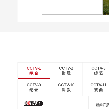
“大地指纹”奏响夏夜文旅
乐章
“科学”号完成西太平洋共
享科考航次返回青岛
CCTV-1
CCTV-2
CCTV-3
综 合
财 经
综 艺
CCTV-9
CCTV-10
CCTV-11
纪 录
科 教
戏 曲
新闻联