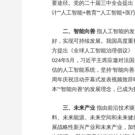
要途径。党的二十届三中全会提出，
财经
教育
乡村振兴
生态环境
一带一路
计”“人工智能+教育”“人工智能+
大国智造
大国展会
大国保险
云顶对话
二、智能向善
指人工智能的发
好，实现可持续发展。我国高度重视
方提出《全球人工智能治理倡议》
CCTV.节目官网
直播
节目单
栏目
片库
024年5月，习近平主席应邀对法
信的人工智能系统，坚持‘智能向善（A
周年庆祝活动开幕式发表视频致辞
本”“智能向善”的发展理念，已成
三、未来产业
指由前沿技术驱
料、未来能源、未来空间和未来健康
展战略性新兴产业和未来产业，加快