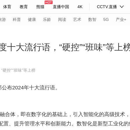
体育
教育
熊猫
直播中国
4K
CCTV.直播
式妙语
主持人
下载央视影音
热解读
天天学习
旅游
科普
健康
乐龄
阅读
艺术
数智
5G
产业+
纪录片网
国家大剧院
大型活动
十大流行语，“硬控”“班味”等上
科技
法治
文娱
人物
公益
图片
硬控”“班味”等上榜
习式妙语
央视快评
央视网评
光华锐评
锋面
公布2024年十大流行语。
频道
VR/AR
4K专区
全景新闻
请入列
人生第一次
人生第二次
融合体，即在数字化的基础上，引入智能化的高级技术，
年冬奥会
CBA
NBA
中超
国足
国际足球
网球
综
配置、提升管理水平和创新能力。数智化是新型工业化的
体育江湖
文化体育
冰雪道路
足球道路