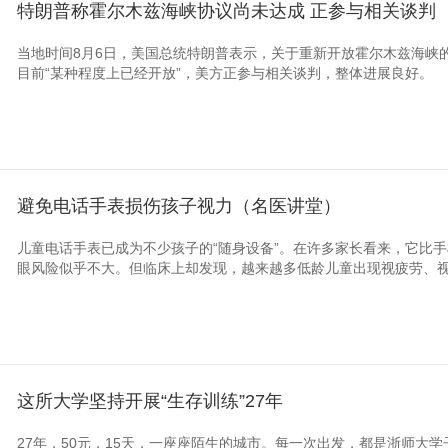
特朗普称霍尔木兹海峡协议尚未达成 正参与相关谈判
当地时间8月6日，美国总统特朗普表示，关于重新开放霍尔木兹海峡的
目前“某种程度上已经开放”，美方正参与相关谈判，整体进展良好。
避免电话手表损伤孩子视力（名医讲堂）
儿童电话手表已成为不少孩子的“随身设备”。在许多家长看来，它比
眼风险似乎不大。但临床上却发现，越来越多低龄儿童出现视疲劳、视力
这所大学坚持开展“生存训练”27年
27年，50元，15天，一座座陌生的城市。每一次出发，都是浙师大