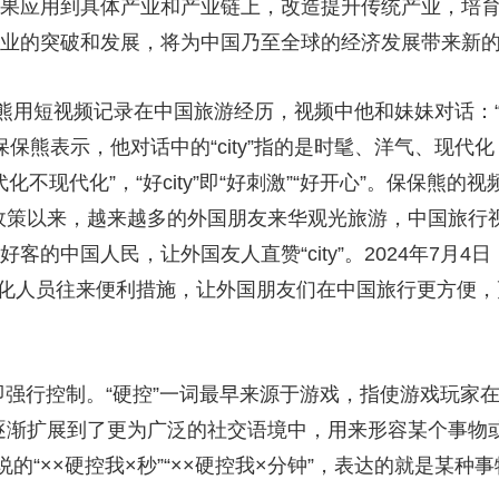
成果应用到具体产业和产业链上，改造提升传统产业，培
产业的突破和发展，将为中国乃至全球的经济发展带来新
短视频记录在中国旅游经历，视频中他和妹妹对话：“上海city不c
保熊表示，他对话中的“city”指的是时髦、洋气、现代化，又
代化不现代化”，“好city”即“好刺激”“好开心”。保保熊的视频
签政策以来，越来越多的外国朋友来华观光旅游，中国旅行
的中国人民，让外国友人直赞“city”。2024年7月4日，
优化人员往来便利措施，让外国朋友们在中国旅行更方便，
”即强行控制。“硬控”一词最早来源于游戏，指使游戏玩
用逐渐扩展到了更为广泛的社交语境中，用来形容某个事物
的“××硬控我×秒”“××硬控我×分钟”，表达的就是某