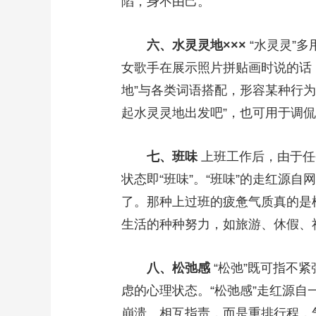
陷，身不由己。
六、水灵灵地×××
“水灵灵”
女歌手在展示照片拼贴画时说的话
地”与各类词语搭配，形容某种行
起水灵灵地出发吧”，也可用于调侃
七、班味
上班工作后，由于任
状态即“班味”。“班味”的走红源
了。那种上过班的疲惫气质真的是模
生活的种种努力，如旅游、休假、社
八、松弛感
“松弛”既可指不
虑的心理状态。“松弛感”走红源
崩溃、相互指责，而是重排行程，气