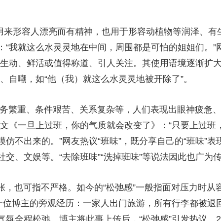
多用来形容人漂亮而有精神，也用于形容动植物等润泽、有生
：“我就这么水灵灵地在中间，周围都是可怕的姐姐们。”
为生动、鲜活或值得称道、引人关注。其使用语境逐渐扩大
、自嘲，如“他（我）就这么水灵灵地被开除了”。
务繁重、条件艰苦、关系复杂等，人们表现出眼神疲惫、
自网文《一旦上过班，你的气质就会改变了》：“只要上过
仿不出来的。”网友热议“班味”，既分享自己的“班味”表
交、文娱等。“去除班味”“洗掉班味”等说法因此也广为
紧张，也可指不严格。如今的“松弛感”一般指面对压力时
自一位博主的旁观经历：一家人出门旅游，所有行李都被退
氛全程松弛。博主将此事上传后，“松弛感”引发热议。20