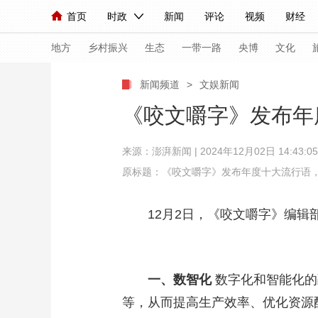
首页
时政
新闻
评论
视频
财经
人民领袖习近平
直播
海外频道
片库
iPanda
栏目大全
联播+
English
中国领导人
节目单
Монгол
听音
央视快评
微视频
习
地方
乡村振兴
生态
一带一路
央博
文化
新闻频道
>
文娱新闻
总台春晚
网络春晚
共产党员网
秧纪录
《咬文嚼字》发布年度
来源：
澎湃新闻
| 2024年12月02日 14:43:05
新闻
国内
国际
评论
经济
军事
原标题：《咬文嚼字》发布年度十大流行语，“
人民领袖习近平
联播+
热解读
天天学习
12月2日，《咬文嚼字》编辑部
视频
小央视频
小央直播
直播中国
熊猫
现场
前线
比划
快看
蓝海中国
新兵
一、数智化
数字化和智能化的
体育
直播
竞猜
2026年世界杯
2026
等，从而提高生产效率、优化资源
VIP会员
CCTV奥林匹克频道
生活体育大会