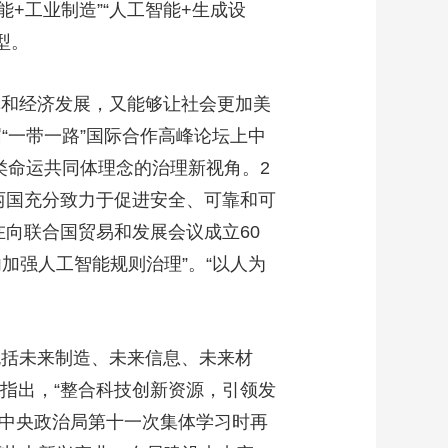
+工业制造”“人工智能+生成设
艺术
汽车
数智
5G
产业+
型。
时尚
天气
才艺
网展
央央好物
和经济发展，又能够让社会更加美
“一带一路”国际合作高峰论坛上中
类命运共同体理念的治理新视角。2
法两国充分致力于促进安全、可靠和可
主席在向联合国贸易和发展会议成立60
加强人工智能规则治理”。“以人为
括未来制造、未来信息、未来材
时指出，“整合科技创新资源，引领发
届中央政治局第十一次集体学习时再