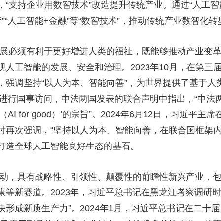
“支持企业用数智技术”改造提升传统产业。通过“人工智能
央博
非遗
文化
旅游
科普
健康
乐龄
阅读
医疗”“人工智能+金融”等“数智技术”，推动传统产业数智化转
云起
超级工厂
智敬中国
全民健康
颜选攻略
海洋
展必须有利于更好增进人类的福祉，既能够推动产业变革
人工智能的发展、安全和治理。2023年10月，在第三届
，强调坚持“以人为本、智能向善”，为世界提供了基于人
热播榜
总台企业白名单
国进行国事访问，中法两国发表的联合声明中指出，“中
I for good）’的宗旨”。2024年6月12日，习近平
时再次强调，“坚持以人为本、智能向善，在联合国框架内
为打造全球人工智能良好生态的基石。
动，具有战略性、引领性、颠覆性的前瞻性新兴产业，包
等新赛道。2023年，习近平总书记在黑龙江考察调研
形成新质生产力”。2024年1月，习近平总书记在二十