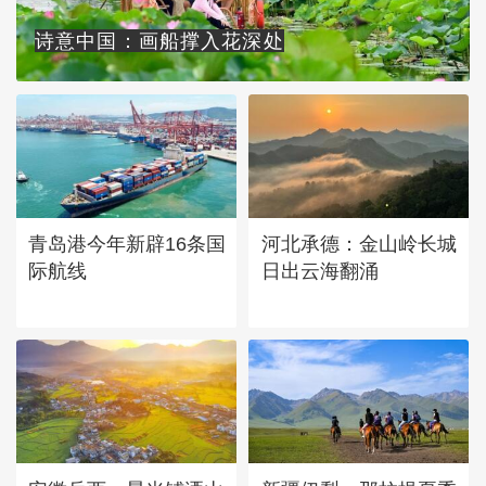
诗意中国：画船撑入花深处
青岛港今年新辟16条国
河北承德：金山岭长城
际航线
日出云海翻涌