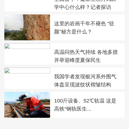
学中心什么样？记者探访
这里的岩画千年不褪色 “驻
颜”秘方是什么？
高温闷热天气持续 各地多措
并举迎峰度夏保民生
我国学者发现银河系外围气
体盘呈现波纹状褶皱结构
100斤设备、52℃轨温 这是
高铁“钢轨医生...