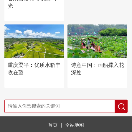
光
重庆梁平：优质水稻丰
诗意中国：画船撑入花
收在望
深处
首页
|
全站地图