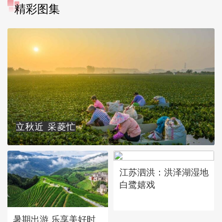
精彩图集
立秋近 采菱忙
江苏泗洪：洪泽湖湿地
白鹭嬉戏
暑期出游 乐享美好时