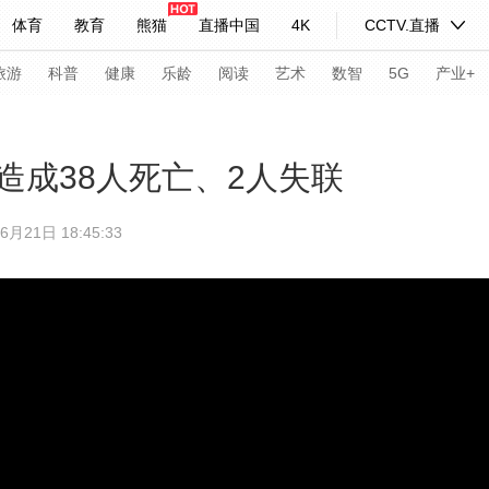
体育
教育
熊猫
直播中国
4K
CCTV.直播
式妙语
主持人
下载央视影音
热解读
天天学习
旅游
科普
健康
乐龄
阅读
艺术
数智
5G
产业+
纪录片网
国家大剧院
大型活动
造成38人死亡、2人失联
1日 18:45:33
科技
法治
文娱
人物
公益
图片
习式妙语
央视快评
央视网评
光华锐评
锋面
频道
VR/AR
4K专区
全景新闻
请入列
人生第一次
人生第二次
年冬奥会
CBA
NBA
中超
国足
国际足球
网球
综
体育江湖
文化体育
冰雪道路
足球道路