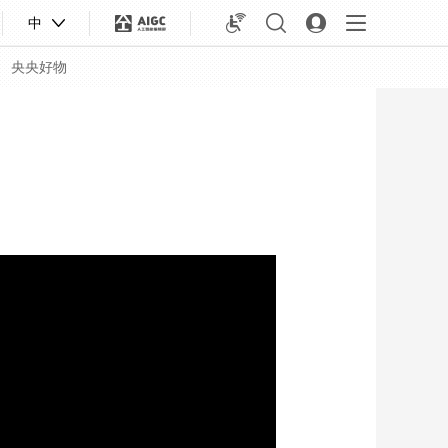
中
央央好物
合体育
亚冬会