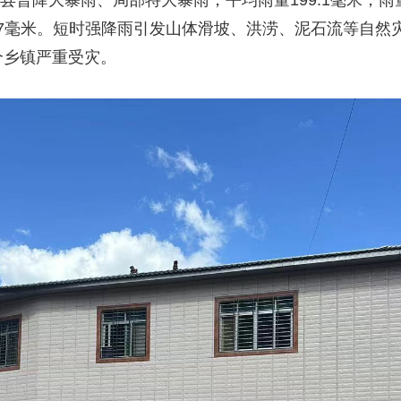
全县普降大暴雨、局部特大暴雨，平均雨量199.1毫米，雨
5.7毫米。短时强降雨引发山体滑坡、洪涝、泥石流等自
个乡镇严重受灾。