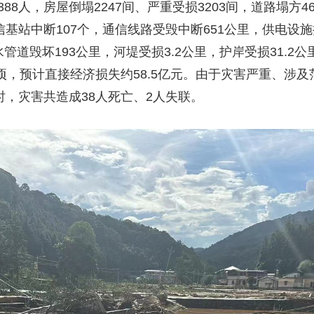
人，房屋倒塌2247间、严重受损3203间，道路塌方46
信基站中断107个，通信线路受毁中断651公里，供电设施
管道毁坏193公里，河堤受损3.2公里，护岸受损31.2
2公顷，预计直接经济损失约58.5亿元。由于灾害严重、涉
时，灾害共造成38人死亡、2人失联。