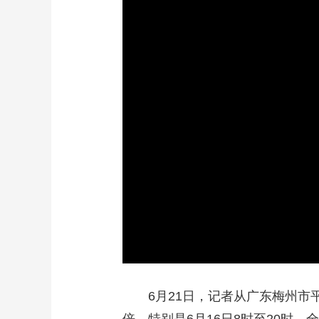
财经
教育
乡村振兴
生态环境
一带一路
大国智造
大国展会
大国保险
云顶对话
CCTV.节目官网
直播
节目单
栏目
片库
6月21日，记者从广东梅州市平远