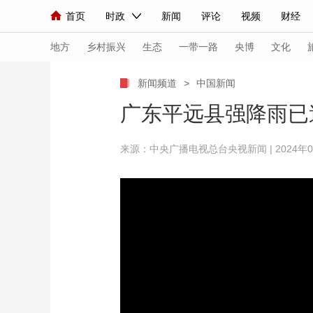
首页
时政
新闻
评论
视频
财经
人民领袖习近平
直播
海外频道
片库
iPanda
栏目大全
联播+
English
中国领导人
节目单
Монгол
听音
央视快评
微视频
习
地方
乡村振兴
生态
一带一路
央博
文化
新闻频道
>
中国新闻
总台春晚
网络春晚
共产党员网
秧纪录
广东平远县强降雨已
来源：中央广播电视总台央视新闻 | 2024年06月2
新闻
国内
国际
评论
经济
军事
人民领袖习近平
联播+
热解读
天天学习
视频
小央视频
小央直播
直播中国
熊猫
现场
前线
比划
快看
蓝海中国
新兵
体育
直播
竞猜
2026年世界杯
2026
VIP会员
CCTV奥林匹克频道
生活体育大会