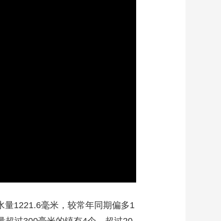
艺术
汽车
数智
5G
产业+
时尚
天气
才艺
网展
央央好物
1221.6毫米，较常年同期偏多1