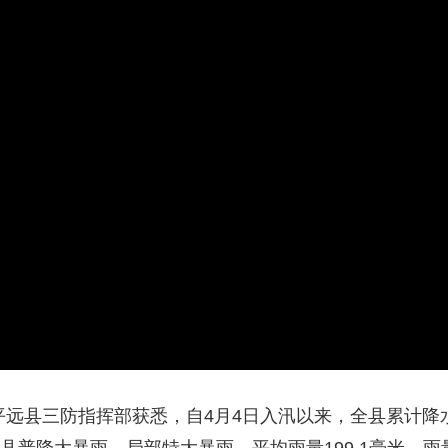
央博
非遗
文化
旅游
科普
健康
乐龄
阅读
云起
超级工厂
智敬中国
全民健康
颜选攻略
海洋
热播榜
总台企业白名单
县三防指挥部获悉，自4月4日入汛以来，全县累计降水量