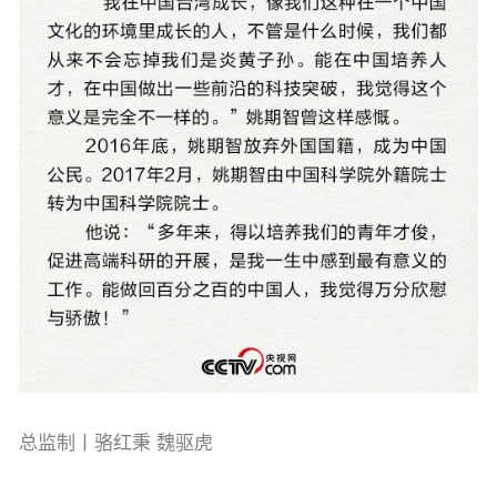
总监制丨骆红秉 魏驱虎