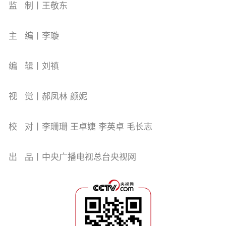
监 制丨王敬东
主 编丨李璇
编 辑丨刘禛
视 觉丨郝凤林 颜妮
校 对丨李珊珊 王卓婕 李英卓 毛长志
出 品丨中央广播电视总台央视网