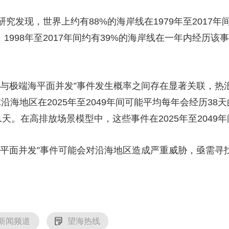
央博
非遗
文化
旅游
科普
健康
乐龄
阅读
现，世界上约有88%的海岸线在1979年至2017年
云起
超级工厂
智敬中国
全民健康
颜选攻略
海洋
相比，1998年至2017年间约有39%的海岸线在一年内经
极端海平面并发”事件发生概率之间存在显著关联，热浪
热播榜
总台企业白名单
海地区在2025年至2049年间可能平均每年会经历38
加31天。在高排放场景模型中，这些事件在2025年至204
面并发”事件可能会对沿海地区造成严重威胁，亟需寻
新闻频道
望海热线