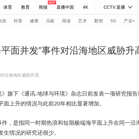
体育
教育
熊猫
直播中国
4K
CCTV.直播
式妙语
主持人
下载央视影音
热解读
天天学习
旅游
科普
健康
乐龄
阅读
艺术
数智
5G
产业+
纪录片网
国家大剧院
大型活动
海平面并发”事件对沿海地区威胁升
科技
法治
文娱
人物
公益
图片
件对沿海地区威胁升高
习式妙语
央视快评
央视网评
光华锐评
锋面
旗下《通讯-地球与环境》杂志日前发表一项研究报告说，
频道
VR/AR
4K专区
全景新闻
平面上升的情况与此前20年相比显著增加。
请入列
人生第一次
人生第二次
件，是指同一时期热浪和短期极端海平面上升在同一沿
年冬奥会
CBA
NBA
中超
国足
国际足球
网球
综
发生情况的研究还很少。
体育江湖
文化体育
冰雪道路
足球道路