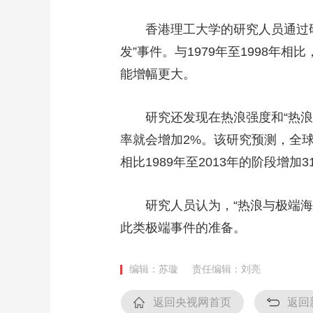
财经
教育
乡村振兴
生态环境
一带一路
香港理工大学的研究人员通过研究发
大国智造
大国展会
大国保险
云顶对话
发”事件。与1979年至1998年
能增幅更大。
研究还发现在热浪强度和“热浪与
CCTV.节目官网
直播
节目单
栏目
片库
率就会增加2%。该研究预测，全球沿
相比1989年至2013年的阶段增
研究人员认为，“热浪与极端海平
此类极端事件的准备。
编辑：苏璇
责任编辑：刘亮
返回央视网首页
返回