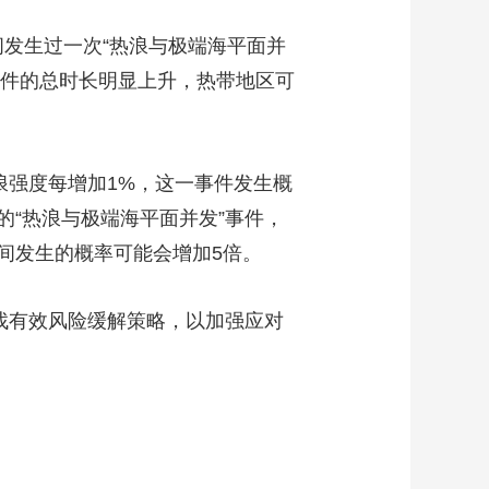
艺术
汽车
数智
5G
产业+
间发生过一次“热浪与极端海平面并
时尚
天气
才艺
网展
央央好物
历该事件的总时长明显上升，热带地区可
强度每增加1%，这一事件发生概
天的“热浪与极端海平面并发”事件，
9年间发生的概率可能会增加5倍。
找有效风险缓解策略，以加强应对