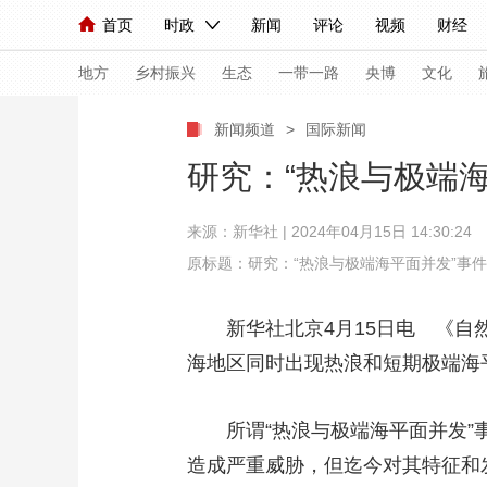
首页
时政
新闻
评论
视频
财经
人民领袖习近平
直播
海外频道
片库
iPanda
栏目大全
联播+
English
中国领导人
节目单
Монгол
听音
央视快评
微视频
习
地方
乡村振兴
生态
一带一路
央博
文化
新闻频道
>
国际新闻
总台春晚
网络春晚
共产党员网
秧纪录
研究：“热浪与极端
来源：
新华社
| 2024年04月15日 14:30:24
新闻
国内
国际
评论
经济
军事
原标题：研究：“热浪与极端海平面并发”事
人民领袖习近平
联播+
热解读
天天学习
新华社北京4月15日电 《自然》
视频
小央视频
小央直播
直播中国
熊猫
海地区同时出现热浪和短期极端海
现场
前线
比划
快看
蓝海中国
新兵
所谓“热浪与极端海平面并发”事
体育
直播
竞猜
2026年世界杯
2026
造成严重威胁，但迄今对其特征和
VIP会员
CCTV奥林匹克频道
生活体育大会