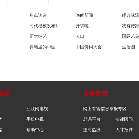
播
焦点访谈
晚间新闻
经典咏
法
时代楷模发布厅
开讲啦
我有传
然
正大综艺
人口
国际艺
眼
典籍里的中国
中国诗词大会
生活圈
概况
更多链接
互联网电视
网上有害信息举报专区
音
手机电视
辟谣平台
法律顾问
媒
帮助中心
望海热线
人才招聘