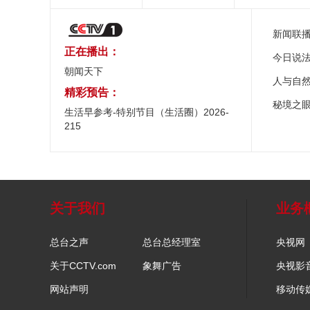
新闻联
正在播出：
今日说
朝闻天下
人与自
精彩预告：
秘境之
生活早参考-特别节目（生活圈）2026-
215
关于我们
业务
总台之声
总台总经理室
央视网
关于CCTV.com
象舞广告
央视影
网站声明
移动传