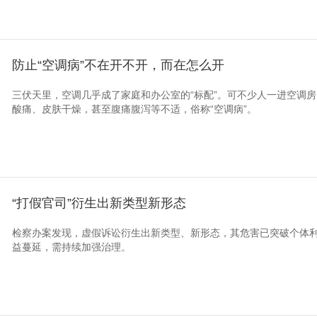
防止“空调病”不在开不开，而在怎么开
三伏天里，空调几乎成了家庭和办公室的“标配”。可不少人一进空调
酸痛、皮肤干燥，甚至腹痛腹泻等不适，俗称“空调病”。
“打假官司”衍生出新类型新形态
检察办案发现，虚假诉讼衍生出新类型、新形态，其危害已突破个体
益蔓延，需持续加强治理。