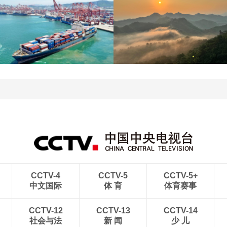
江苏泗洪：洪泽湖湿地白
暑期出游 乐享美好时光
鹭嬉戏
青岛港今年新辟16条国际
河北承德：金山岭长城日
航线
出云海翻涌
CCTV-4
CCTV-5
CCTV-5+
中文国际
体 育
体育赛事
CCTV-12
CCTV-13
CCTV-14
社会与法
新 闻
少 儿