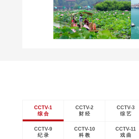
立秋近 采菱忙
诗意中国：画船撑入花深
处
CCTV-1
CCTV-2
CCTV-3
综 合
财 经
综 艺
CCTV-9
CCTV-10
CCTV-11
纪 录
科 教
戏 曲