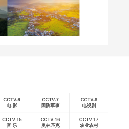
重庆梁平：优质水稻丰收
在望
安徽岳西：晨光铺洒山乡
稻田
CCTV-6
CCTV-7
CCTV-8
电 影
国防军事
电视剧
CCTV-15
CCTV-16
CCTV-17
音 乐
奥林匹克
农业农村