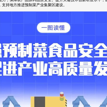
，支持地方推进预制菜产业集聚区建设。
央博
非遗
文化
旅游
科普
健康
乐龄
阅读
云起
超级工厂
智敬中国
全民健康
颜选攻略
海洋
热播榜
总台企业白名单