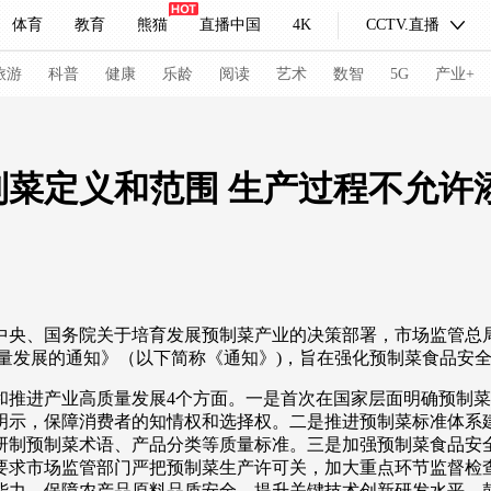
体育
教育
熊猫
直播中国
4K
CCTV.直播
式妙语
主持人
下载央视影音
热解读
天天学习
旅游
科普
健康
乐龄
阅读
艺术
数智
5G
产业+
纪录片网
国家大剧院
大型活动
菜定义和范围 生产过程不允许
科技
法治
文娱
人物
公益
图片
习式妙语
央视快评
央视网评
光华锐评
锋面
中央、国务院关于培育发展预制菜产业的决策部署，市场监管总
频道
VR/AR
4K专区
全景新闻
质量发展的通知》（以下简称《通知》)，旨在强化预制菜食品安
请入列
人生第一次
人生第二次
和推进产业高质量发展4个方面。一是首次在国家层面明确预制
明示，保障消费者的知情权和选择权。二是推进预制菜标准体系
冬奥会
CBA
NBA
中超
国足
国际足球
网球
综
研制预制菜术语、产品分类等质量标准。三是加强预制菜食品安
要求市场监管部门严把预制菜生产许可关，加大重点环节监督检
体育江湖
文化体育
冰雪道路
足球道路
能力，保障农产品原料品质安全。提升关键技术创新研发水平，