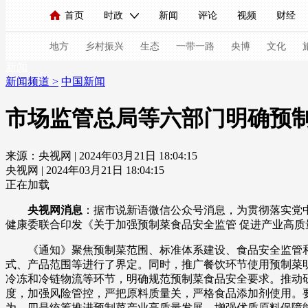
首页
时政
新闻
评论
视频
财经
人民领袖习近平
直播
海外频道
片库
iPanda
栏目大全
联播+
English
中国领导人
节目单
Монгол
听音
央视快评
微视频
习
地方
乡村振兴
生态
一带一路
央博
文化
新闻
新闻频道
>
中国新闻
总台春晚
网络春晚
共产党员网
秧纪录
市场监管总局等六部门明确预制
来源：央视网 | 2024年03月21日 18:04:15
新闻
国内
国际
评论
经济
军事
央视网 | 2024年03月21日 18:04:15
人民领袖习近平
联播+
热解读
天天学习
正在加载
央视网消息
：据市说新语微信公众号消息，为贯彻落实党
视频
小央视频
小央直播
直播中国
熊猫
健康委联合印发《关于加强预制菜食品安全监管 促进产业高
现场
前线
比划
快看
蓝海中国
新兵
《通知》聚焦预制菜范围、标准体系建设、食品安全监管
式、产品范围等进行了界定。同时，推广餐饮环节使用预制菜
体育
直播
竞猜
2026年世界杯
2026年
冷冻和冷链物流等环节，明确规范预制菜食品安全要求。推动
度，加强风险管控，严把原料质量关，严格食品添加剂使用。
VIP会员
CCTV奥林匹克频道
生活体育大会
为。四是统筹推进预制菜产业高质量发展。增强优质原料保障