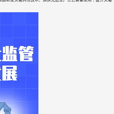
艺术
汽车
数智
5G
产业+
时尚
天气
才艺
网展
央央好物