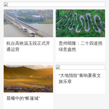
杭台高铁温玉段正式开
贵州晴隆：二十四道拐
通运营
绿意盎然
“大地指纹”奏响夏夜文
旅乐章
晨曦中的“帐篷城”