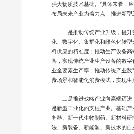
强大物质技术基础。”具体来看，
财经
教育
乡村振兴
生态环境
一带一路
布局未来产业为着力点，推进新型
大国智造
大国展会
大国保险
云顶对话
一是推动传统产业升级，提升竞
化、数字化、集群化和绿色化转型
料供应的精准度；推动生产设备高
CCTV.节目官网
直播
节目单
栏目
片库
备，实现传统产业生产设备的数字
业全要素生产率；推动传统产业数
费场景和智能化消费模式，实现生
二是推进战略产业向高端迈进，
是新型工业化的支柱产业。基础产
务器、新一代生物制药、新材料研
法、新装备、新能源、新技术的自