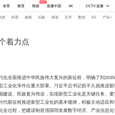
体育
教育
熊猫
直播中国
4K
CCTV.直播
式妙语
主持人
下载央视影音
热解读
天天学习
旅游
科普
健康
乐龄
阅读
艺术
数智
5G
产业+
纪录片网
国家大剧院
大型活动
个着力点
科技
法治
文娱
人物
公益
图片
习式妙语
央视快评
央视网评
光华锐评
锋面
全面推进中华民族伟大复兴的新征程，明确了到2035年
频道
VR/AR
4K专区
全景新闻
型工业化等作出重大部署。习近平总书记前不久就推进新
请入列
人生第一次
人生第二次
国建设、民族复兴伟业，实现新型工业化是关键任务。要
年冬奥会
CBA
NBA
中超
国足
国际足球
网球
综
时代新征程推进新型工业化的基本规律，积极主动适应和
化全过程，把建设制造强国同发展数字经济、产业信息化
体育江湖
文化体育
冰雪道路
足球道路