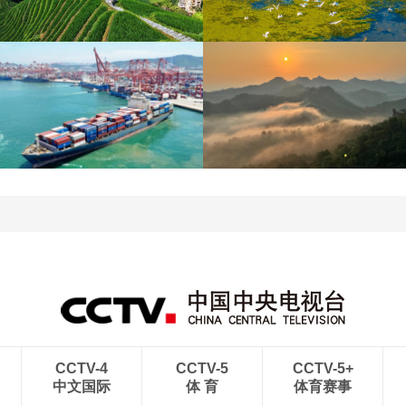
江苏泗洪：洪泽湖湿地白
暑期出游 乐享美好时光
鹭嬉戏
青岛港今年新辟16条国际
河北承德：金山岭长城日
航线
出云海翻涌
CCTV-4
CCTV-5
CCTV-5+
中文国际
体 育
体育赛事