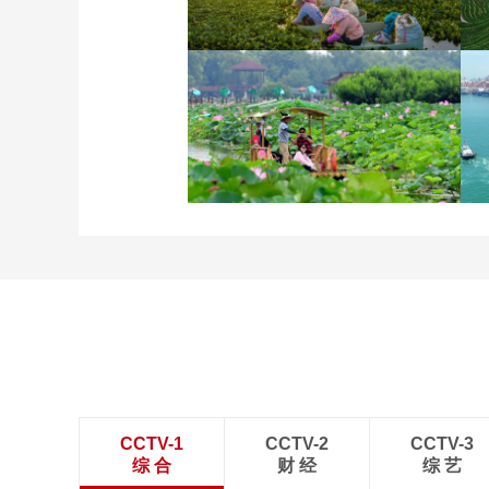
立秋近 采菱忙
诗意中国：画船撑入花深
处
CCTV-1
CCTV-2
CCTV-3
综 合
财 经
综 艺