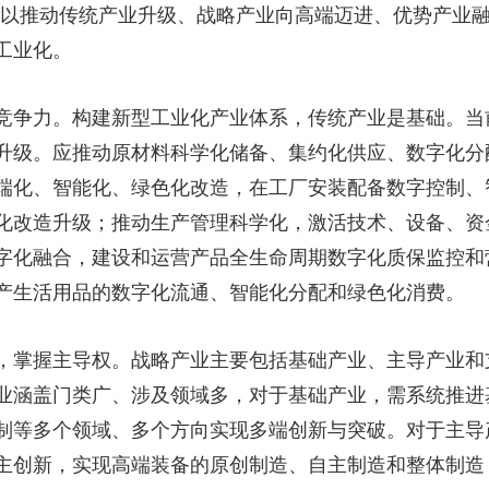
应以推动传统产业升级、战略产业向高端迈进、优势产业
央博
非遗
文化
旅游
科普
健康
乐龄
阅读
工业化。
云起
超级工厂
智敬中国
全民健康
颜选攻略
海洋
争力。构建新型工业化产业体系，传统产业是基础。当
升级。应推动原材料科学化储备、集约化供应、数字化分
端化、智能化、绿色化改造，在工厂安装配备数字控制、
热播榜
总台企业白名单
化改造升级；推动生产管理科学化，激活技术、设备、资
字化融合，建设和运营产品全生命周期数字化质保监控和
产生活用品的数字化流通、智能化分配和绿色化消费。
掌握主导权。战略产业主要包括基础产业、主导产业和
业涵盖门类广、涉及领域多，对于基础产业，需系统推进
制等多个领域、多个方向实现多端创新与突破。对于主导
主创新，实现高端装备的原创制造、自主制造和整体制造