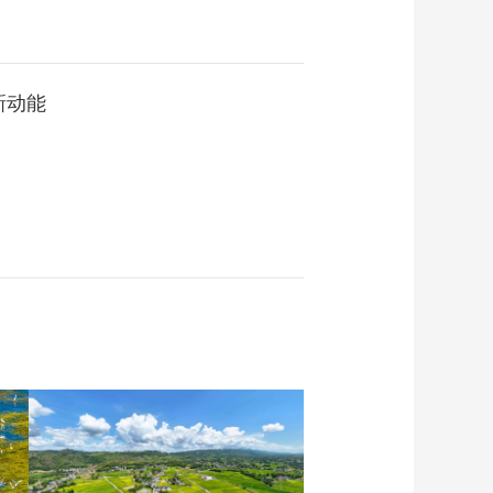
新动能
？