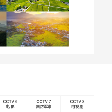
重庆梁平：优质水稻丰收
在望
安徽岳西：晨光铺洒山乡
稻田
CCTV-6
CCTV-7
CCTV-8
电 影
国防军事
电视剧