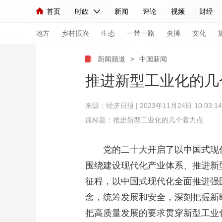
首页
时政
新闻
评论
视频
财经
人民领袖习近平
直播
海外频道
片库
iPanda
栏目大全
联播+
English
中国领导人
节目单
Монгол
听音
央视快评
微视频
习
地方
乡村振兴
生态
一带一路
央博
文化
新闻频道
>
中国新闻
总台春晚
网络春晚
共产党员网
秧纪录
推进新型工业化的几
来源：
经济日报
| 2023年11月24日 10:03:14
新闻
国内
国际
评论
经济
军事
原标题：推进新型工业化的几个着力点
人民领袖习近平
联播+
热解读
天天学习
党的二十大开启了以中国式现代化
视频
小央视频
小央直播
直播中国
熊猫
围绕建设现代化产业体系、推进新
现场
前线
比划
快看
蓝海中国
新兵
征程，以中国式现代化全面推进强
体育
直播
竞猜
2026年世界杯
2026
念，统筹发展和安全，深刻把握新
把高质量发展的要求贯穿新型工业
VIP会员
CCTV奥林匹克频道
生活体育大会