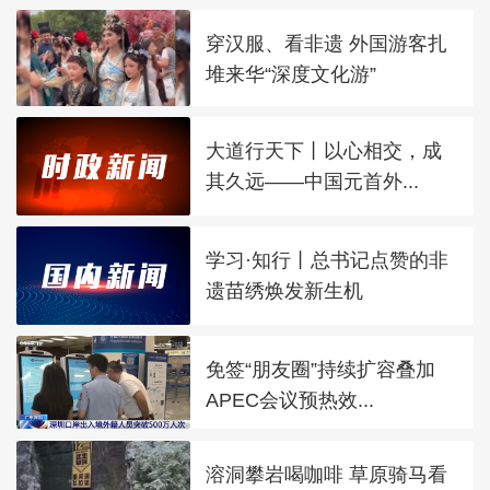
穿汉服、看非遗 外国游客扎
堆来华“深度文化游”
大道行天下丨以心相交，成
其久远——中国元首外...
学习·知行丨总书记点赞的非
遗苗绣焕发新生机
免签“朋友圈”持续扩容叠加
APEC会议预热效...
溶洞攀岩喝咖啡 草原骑马看