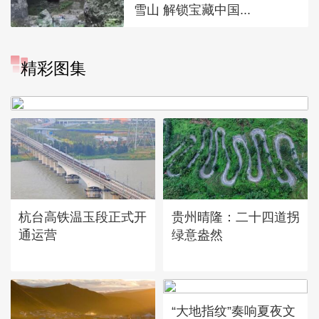
雪山 解锁宝藏中国...
精彩图集
广西昭平: 高山秋茶采摘忙
杭台高铁温玉段正式开
贵州晴隆：二十四道拐
通运营
绿意盎然
“大地指纹”奏响夏夜文