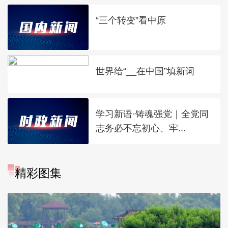
“三个转变”看中原
世界给“__在中国”填新词
学习新语·铸魂强党｜全党同
志务必不忘初心、牢...
精彩图集