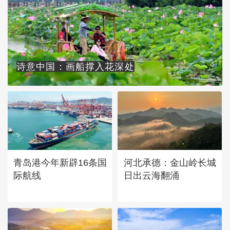
诗意中国：画船撑入花深处
青岛港今年新辟16条国
河北承德：金山岭长城
际航线
日出云海翻涌