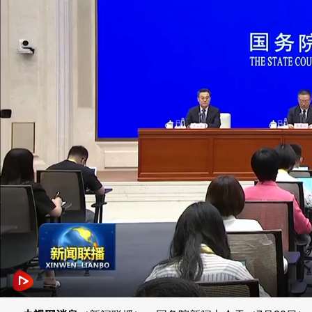
财经
教育
乡村振兴
生态环境
一带一路
央博
大国智造
大国展会
大国保险
云顶对话
云起
超
CCTV.节目官网
直播
节目单
栏目
片库
热播榜