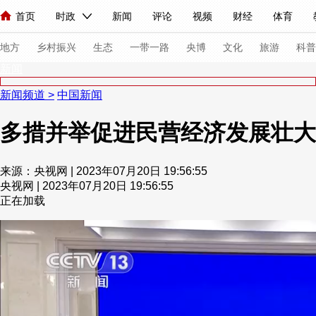
首页
时政
新闻
评论
视频
财经
体育
人民领袖习近平
直播
海外频道
片库
iPanda
栏目大全
联播+
English
中国领导人
节目单
Монгол
听音
央视快评
微视频
习式妙语
主持人
下
地方
乡村振兴
生态
一带一路
央博
文化
旅游
科普
新闻
新闻频道
>
中国新闻
总台春晚
网络春晚
共产党员网
秧纪录
纪录片网
多措并举促进民营经济发展壮大
新闻
国内
国际
评论
经济
军事
科技
法
来源：央视网 | 2023年07月20日 19:56:55
央视网 | 2023年07月20日 19:56:55
人民领袖习近平
联播+
热解读
天天学习
习式妙语
正在加载
视频
小央视频
小央直播
直播中国
熊猫频道
V
现场
前线
比划
快看
蓝海中国
新兵请入列
体育
直播
竞猜
2026年世界杯
2026年冬奥会
VIP会员
CCTV奥林匹克频道
生活体育大会
体育江湖