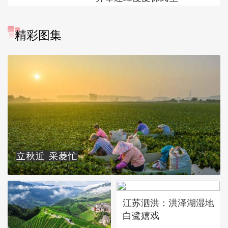
精彩图集
立秋近 采菱忙
江苏泗洪：洪泽湖湿地
白鹭嬉戏