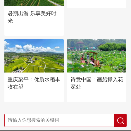
暑期出游 乐享美好时
光
重庆梁平：优质水稻丰
诗意中国：画船撑入花
收在望
深处