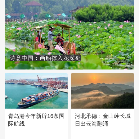
诗意中国：画船撑入花深处
青岛港今年新辟16条国
河北承德：金山岭长城
际航线
日出云海翻涌