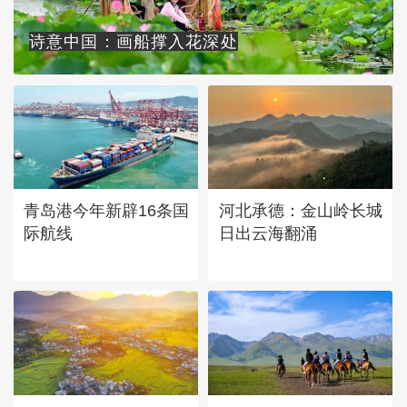
诗意中国：画船撑入花深处
青岛港今年新辟16条国
河北承德：金山岭长城
际航线
日出云海翻涌