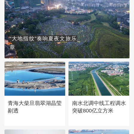
“大地指纹”奏响夏夜文旅乐
章
青海大柴旦翡翠湖晶莹
南水北调中线工程调水
剔透
突破800亿立方米