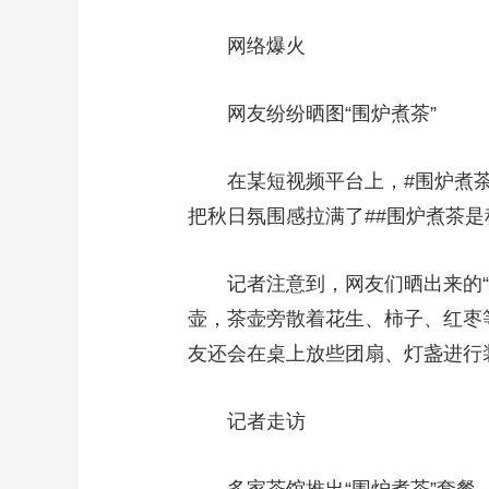
财经
教育
乡村振兴
生态环境
一带一路
网络爆火
大国智造
大国展会
大国保险
云顶对话
网友纷纷晒图“围炉煮茶”
在某短视频平台上，#围炉煮茶#话
把秋日氛围感拉满了##围炉煮茶
CCTV.节目官网
直播
节目单
栏目
片库
记者注意到，网友们晒出来的“围
壶，茶壶旁散着花生、柿子、红枣
友还会在桌上放些团扇、灯盏进行
记者走访