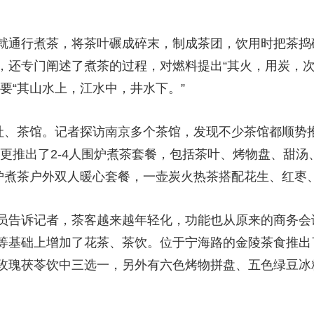
通行煮茶，将茶叶碾成碎末，制成茶团，饮用时把茶捣
，还专门阐述了煮茶的过程，对燃料提出“其火，用炭，
要“其山水上，江水中，井水下。”
、茶馆。记者探访南京多个茶馆，发现不少茶馆都顺势
更推出了2-4人围炉煮茶套餐，包括茶叶、烤物盘、甜汤
围炉煮茶户外双人暖心套餐，一壶炭火热茶搭配花生、红枣
告诉记者，茶客越来越年轻化，功能也从原来的商务会
等基础上增加了花茶、茶饮。位于宁海路的金陵茶食推出了
玫瑰茯苓饮中三选一，另外有六色烤物拼盘、五色绿豆冰