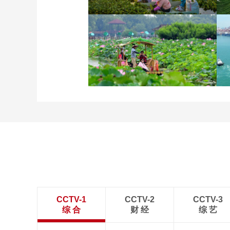
立秋近 采菱忙
诗意中国：画船撑入花深
处
CCTV-1
CCTV-2
CCTV-3
综 合
财 经
综 艺