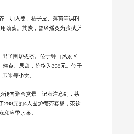
碎，加入姜、桔子皮、薄荷等调料
次用劲薪。其炭，曾经燔灸为膻腻所
推出了围炉煮茶。位于钟山风景区
、糕点、果盘，价格为398元。位于
、玉米等小食。
谈转向聚会赏景。记者注意到，茶
298元的4人围炉煮茶套餐，茶饮
糕和应季水果。