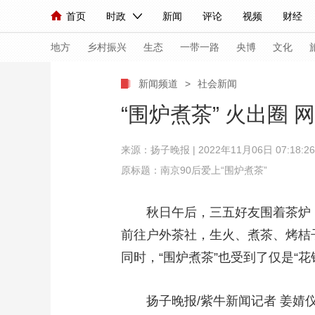
首页
时政
新闻
评论
视频
财经
人民领袖习近平
直播
海外频道
片库
iPanda
栏目大全
联播+
English
中国领导人
节目单
Монгол
听音
央视快评
微视频
习
地方
乡村振兴
生态
一带一路
央博
文化
新闻频道
>
社会新闻
总台春晚
网络春晚
共产党员网
秧纪录
“围炉煮茶” 火出圈
来源：
扬子晚报
| 2022年11月06日 07:18:26
新闻
国内
国际
评论
经济
军事
原标题：南京90后爱上“围炉煮茶”
人民领袖习近平
联播+
热解读
天天学习
秋日午后，三五好友围着茶炉，
视频
小央视频
小央直播
直播中国
熊猫
前往户外茶社，生火、煮茶、烤桔
现场
前线
比划
快看
蓝海中国
新兵
同时，“围炉煮茶”也受到了仅是“花
体育
直播
竞猜
2026年世界杯
2026
扬子晚报/紫牛新闻记者 姜婧
VIP会员
CCTV奥林匹克频道
生活体育大会