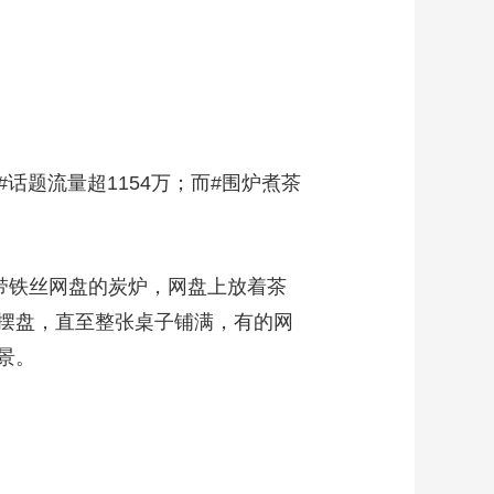
艺术
汽车
数智
5G
产业+
时尚
天气
才艺
网展
央央好物
话题流量超1154万；而#围炉煮茶
带铁丝网盘的炭炉，网盘上放着茶
摆盘，直至整张桌子铺满，有的网
景。