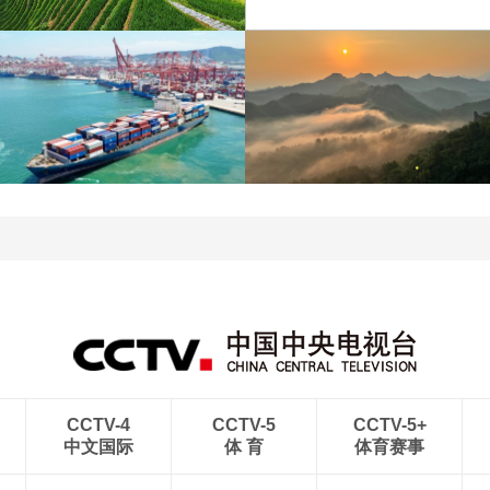
江苏泗洪：洪泽湖湿地白
暑期出游 乐享美好时光
鹭嬉戏
青岛港今年新辟16条国际
河北承德：金山岭长城日
航线
出云海翻涌
CCTV-4
CCTV-5
CCTV-5+
中文国际
体 育
体育赛事