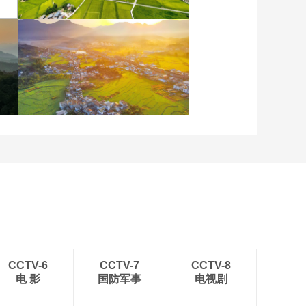
重庆梁平：优质水稻丰收
在望
安徽岳西：晨光铺洒山乡
稻田
CCTV-6
CCTV-7
CCTV-8
电 影
国防军事
电视剧