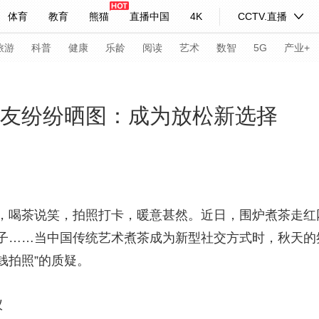
体育
教育
熊猫
直播中国
4K
CCTV.直播
式妙语
主持人
下载央视影音
热解读
天天学习
旅游
科普
健康
乐龄
阅读
艺术
数智
5G
产业+
纪录片网
国家大剧院
大型活动
 网友纷纷晒图：成为放松新选择
科技
法治
文娱
人物
公益
图片
习式妙语
央视快评
央视网评
光华锐评
锋面
喝茶说笑，拍照打卡，暖意甚然。近日，围炉煮茶走红
频道
VR/AR
4K专区
全景新闻
子……当中国传统艺术煮茶成为新型社交方式时，秋天的
请入列
人生第一次
人生第二次
钱拍照”的质疑。
年冬奥会
CBA
NBA
中超
国足
国际足球
网球
综
仪
体育江湖
文化体育
冰雪道路
足球道路