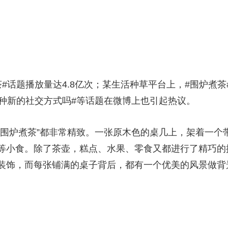
央博
非遗
文化
旅游
科普
健康
乐龄
阅读
云起
超级工厂
智敬中国
全民健康
颜选攻略
海洋
题播放量达4.8亿次；某生活种草平台上，#围炉煮茶#
是种新的社交方式吗#等话题在微博上也引起热议。
热播榜
总台企业白名单
炉煮茶”都非常精致。一张原木色的桌几上，架着一个
等小食。除了茶壶，糕点、水果、零食又都进行了精巧的
装饰，而每张铺满的桌子背后，都有一个优美的风景做背