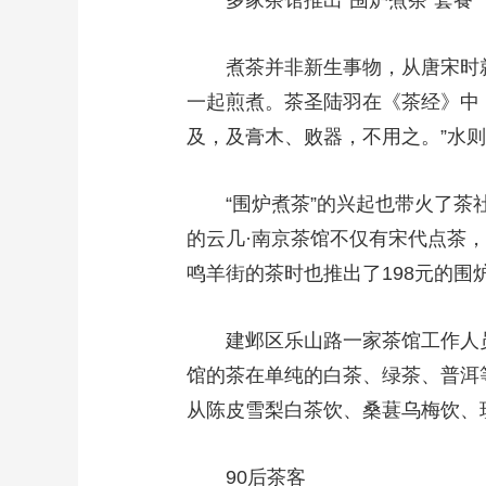
多家茶馆推出“围炉煮茶”套餐
煮茶并非新生事物，从唐宋时就
一起煎煮。茶圣陆羽在《茶经》中
及，及膏木、败器，不用之。”水则
“围炉煮茶”的兴起也带火了茶社
的云几·南京茶馆不仅有宋代点茶，
鸣羊街的茶时也推出了198元的
建邺区乐山路一家茶馆工作人员
馆的茶在单纯的白茶、绿茶、普洱
从陈皮雪梨白茶饮、桑葚乌梅饮、
90后茶客