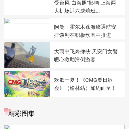
受台风“白海豚”影响 上海两
大机场近六成航班...
阿曼：霍尔木兹海峡通航安
排谈判在积极氛围中推进
大雨中飞奔搀扶 天安门女警
暖心救助滑倒游客
欢歌一夏！《CMG夏日歌
会》（榆林站）如约而至！
“大地指纹”奏响夏夜文旅乐
精彩图集
章