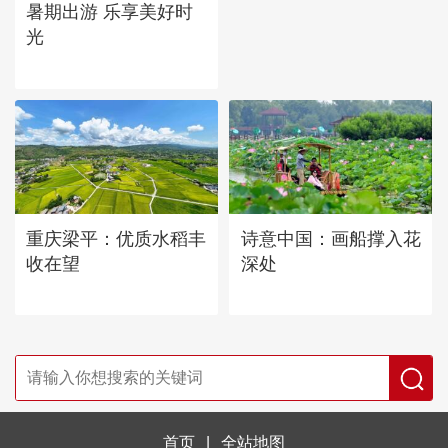
暑期出游 乐享美好时
光
重庆梁平：优质水稻丰
诗意中国：画船撑入花
收在望
深处
首页
|
全站地图