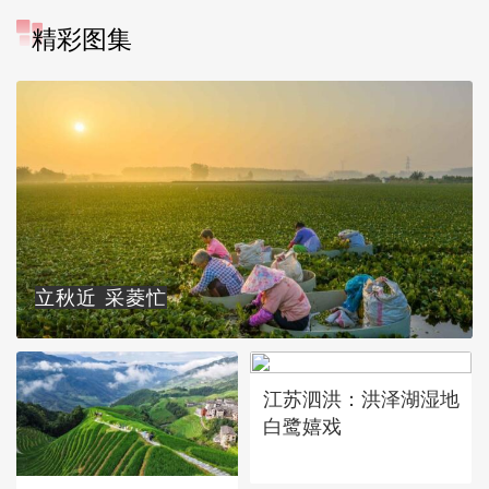
精彩图集
立秋近 采菱忙
江苏泗洪：洪泽湖湿地
白鹭嬉戏