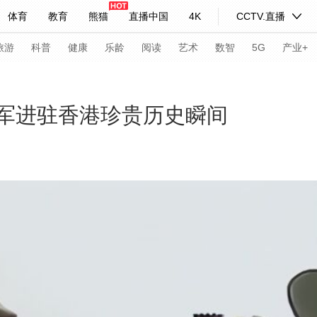
体育
教育
熊猫
直播中国
4K
CCTV.直播
式妙语
主持人
下载央视影音
热解读
天天学习
旅游
科普
健康
乐龄
阅读
艺术
数智
5G
产业+
纪录片网
国家大剧院
大型活动
放军进驻香港珍贵历史瞬间
科技
法治
文娱
人物
公益
图片
习式妙语
央视快评
央视网评
光华锐评
锋面
频道
VR/AR
4K专区
全景新闻
请入列
人生第一次
人生第二次
年冬奥会
CBA
NBA
中超
国足
国际足球
网球
综
体育江湖
文化体育
冰雪道路
足球道路