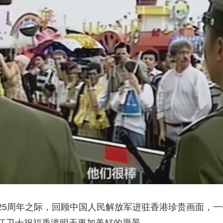
央博
非遗
文化
旅游
科普
健康
乐龄
阅读
云起
超级工厂
智敬中国
全民健康
颜选攻略
海洋
热播榜
总台企业白名单
25周年之际，回顾中国人民解放军进驻香港珍贵画面，