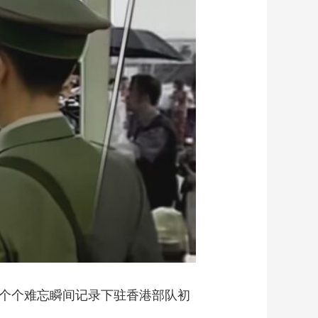
艺术
汽车
数智
5G
产业+
时尚
天气
才艺
网展
央央好物
一个个难忘瞬间记录下驻香港部队初