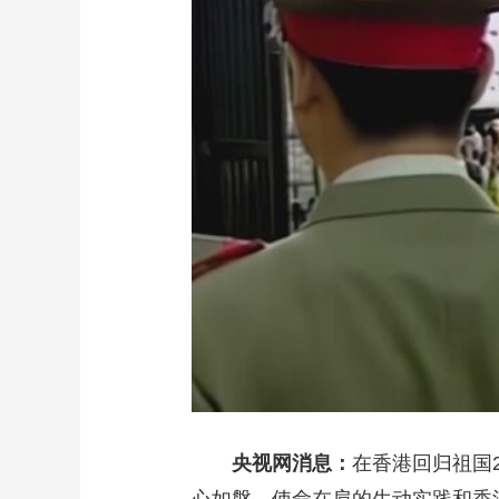
财经
教育
乡村振兴
生态环境
一带一路
大国智造
大国展会
大国保险
云顶对话
CCTV.节目官网
直播
节目单
栏目
片库
央视网消息：
在香港回归祖国