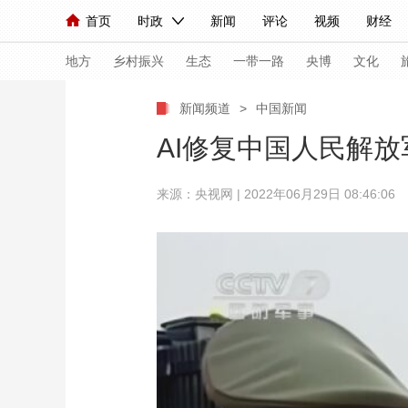
首页
时政
新闻
评论
视频
财经
人民领袖习近平
直播
海外频道
片库
iPanda
栏目大全
联播+
English
中国领导人
节目单
Монгол
听音
央视快评
微视频
习
地方
乡村振兴
生态
一带一路
央博
文化
新闻频道
>
中国新闻
总台春晚
网络春晚
共产党员网
秧纪录
AI修复中国人民解
来源：央视网 | 2022年06月29日 08:46:06
新闻
国内
国际
评论
经济
军事
人民领袖习近平
联播+
热解读
天天学习
视频
小央视频
小央直播
直播中国
熊猫
现场
前线
比划
快看
蓝海中国
新兵
体育
直播
竞猜
2026年世界杯
2026
VIP会员
CCTV奥林匹克频道
生活体育大会