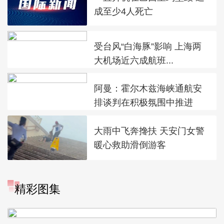
成至少4人死亡
受台风“白海豚”影响 上海两
大机场近六成航班...
阿曼：霍尔木兹海峡通航安
排谈判在积极氛围中推进
大雨中飞奔搀扶 天安门女警
暖心救助滑倒游客
“大地指纹”奏响夏夜文旅乐
精彩图集
章