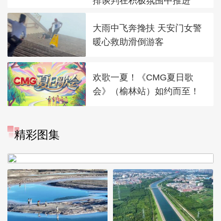
排谈判在积极氛围中推进
大雨中飞奔搀扶 天安门女警
暖心救助滑倒游客
欢歌一夏！《CMG夏日歌
会》（榆林站）如约而至！
“大地指纹”奏响夏夜文旅乐
精彩图集
章