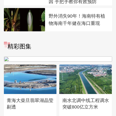
因 手把手教你有效预防
野外消失90年！海南特有植
物海南千年健在海口重现
“大地指纹”奏响夏夜文旅乐
精彩图集
章
青海大柴旦翡翠湖晶莹
南水北调中线工程调水
剔透
突破800亿立方米