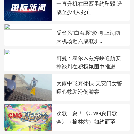
一直升机在巴西里约坠毁 造
成至少4人死亡
受台风“白海豚”影响 上海两
大机场近六成航班...
阿曼：霍尔木兹海峡通航安
排谈判在积极氛围中推进
大雨中飞奔搀扶 天安门女警
暖心救助滑倒游客
欢歌一夏！《CMG夏日歌
会》（榆林站）如约而至！