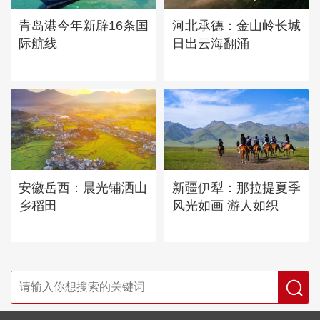
青岛港今年新辟16条国
河北承德：金山岭长城
际航线
日出云海翻涌
安徽岳西：晨光铺洒山
新疆伊犁：那拉提夏季
乡稻田
风光如画 游人如织