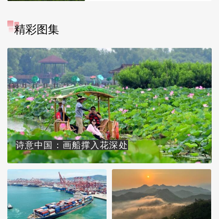
精彩图集
诗意中国：画船撑入花深处