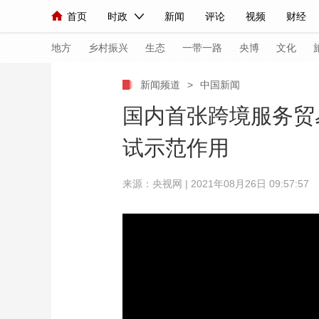
首页
时政
新闻
评论
视频
财经
人民领袖习近平
直播
海外频道
片库
iPanda
栏目大全
联播+
English
中国领导人
节目单
Монгол
听音
央视快评
微视频
习
地方
乡村振兴
生态
一带一路
央博
文化
新闻频道
>
中国新闻
总台春晚
网络春晚
共产党员网
秧纪录
国内首张跨境服务贸易
试示范作用
新闻
国内
国际
评论
经济
军事
来源：央视网 | 2021年08月26日 09:57:57
人民领袖习近平
联播+
热解读
天天学习
视频
小央视频
小央直播
直播中国
熊猫
现场
前线
比划
快看
蓝海中国
新兵
体育
直播
竞猜
2026年世界杯
2026
VIP会员
CCTV奥林匹克频道
生活体育大会