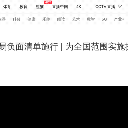
体育
教育
熊猫
直播中国
4K
CCTV.直播
式妙语
主持人
下载央视影音
热解读
天天学习
旅游
科普
健康
乐龄
阅读
艺术
数智
5G
产业+
纪录片网
国家大剧院
大型活动
负面清单施行 | 为全国范围实施
科技
法治
文娱
人物
公益
图片
习式妙语
央视快评
央视网评
光华锐评
锋面
频道
VR/AR
4K专区
全景新闻
请入列
人生第一次
人生第二次
年冬奥会
CBA
NBA
中超
国足
国际足球
网球
综
体育江湖
文化体育
冰雪道路
足球道路