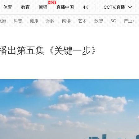
体育
教育
熊猫
直播中国
4K
CCTV.直播
式妙语
主持人
下载央视影音
热解读
天天学习
旅游
科普
健康
乐龄
阅读
艺术
数智
5G
产业+
纪录片网
国家大剧院
大型活动
播出第五集《关键一步》
科技
法治
文娱
人物
公益
图片
习式妙语
央视快评
央视网评
光华锐评
锋面
频道
VR/AR
4K专区
全景新闻
请入列
人生第一次
人生第二次
年冬奥会
CBA
NBA
中超
国足
国际足球
网球
综
体育江湖
文化体育
冰雪道路
足球道路