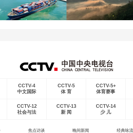
江苏泗洪：洪泽湖湿地白
暑期出游 乐享美好时光
鹭嬉戏
青岛港今年新辟16条国际
河北承德：金山岭长城日
航线
出云海翻涌
CCTV-4
CCTV-5
CCTV-5+
中文国际
体 育
体育赛事
CCTV-12
CCTV-13
CCTV-14
社会与法
新 闻
少 儿
播
焦点访谈
晚间新闻
经典咏