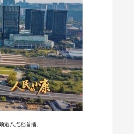
艺术
汽车
数智
5G
产业+
时尚
天气
才艺
网展
央央好物
频道八点档首播。