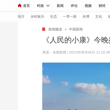
首页
时政
新闻
评论
视频
财经
人民领袖习近平
直播
海外频道
片库
iPanda
栏目大全
联播+
English
中国领导人
节目单
Монгол
听音
央视快评
微视频
习
地方
乡村振兴
生态
一带一路
央博
文化
新闻频道
>
中国新闻
总台春晚
网络春晚
共产党员网
秧纪录
《人民的小康》今晚
来源：央视新闻 | 2021年08月06日 11:10:39
新闻
国内
国际
评论
经济
军事
人民领袖习近平
联播+
热解读
天天学习
视频
小央视频
小央直播
直播中国
熊猫
现场
前线
比划
快看
蓝海中国
新兵
体育
直播
竞猜
2026年世界杯
2026
VIP会员
CCTV奥林匹克频道
生活体育大会