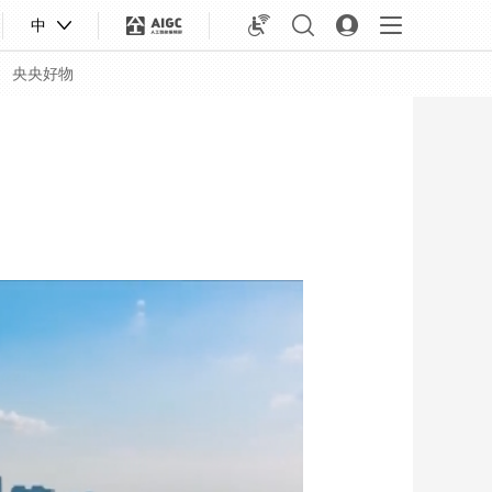
中
央央好物
合体育
亚冬会