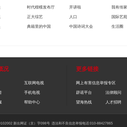
法
时代楷模发布厅
开讲啦
我有传
然
正大综艺
人口
国际艺
眼
典籍里的中国
中国诗词大会
生活圈
概况
更多链接
互联网电视
网上有害信息举报专区
音
手机电视
辟谣平台
法律顾问
媒
帮助中心
望海热线
人才招聘
02002 新出网证（京）字098号
违法和不良信息举报电话:010-88427865