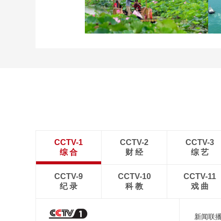
立秋近 采菱忙
诗意中国：画船撑入花深
处
CCTV-1
CCTV-2
CCTV-3
综 合
财 经
综 艺
CCTV-9
CCTV-10
CCTV-11
纪 录
科 教
戏 曲
新闻联