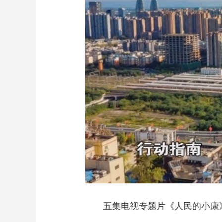
财经
教育
乡村振兴
生态环境
一带一路
大国智造
大国展会
大国保险
云顶对话
CCTV.节目官网
直播
节目单
栏目
片库
五集电视专题片《人民的小康》