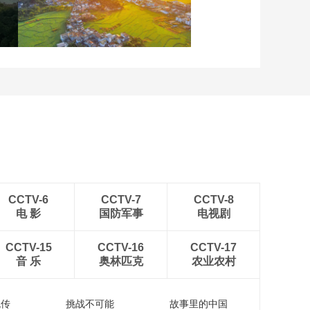
重庆梁平：优质水稻丰收
在望
安徽岳西：晨光铺洒山乡
稻田
CCTV-6
CCTV-7
CCTV-8
电 影
国防军事
电视剧
CCTV-15
CCTV-16
CCTV-17
音 乐
奥林匹克
农业农村
流传
挑战不可能
故事里的中国