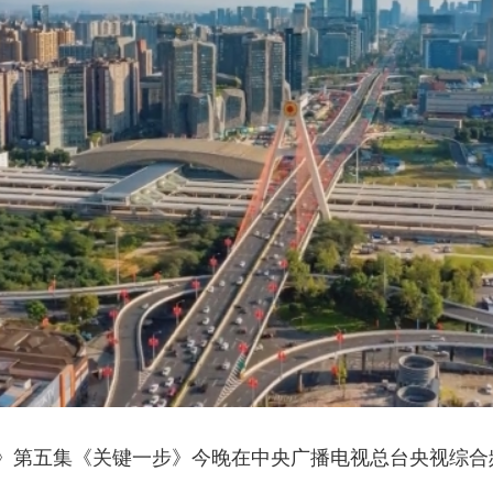
央博
非遗
文化
旅游
科普
健康
乐龄
阅读
云起
超级工厂
智敬中国
全民健康
颜选攻略
海洋
热播榜
总台企业白名单
第五集《关键一步》今晚在中央广播电视总台央视综合