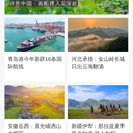
诗意中国：画船撑入花深处
青岛港今年新辟16条国
河北承德：金山岭长城
际航线
日出云海翻涌
安徽岳西：晨光铺洒山
新疆伊犁：那拉提夏季