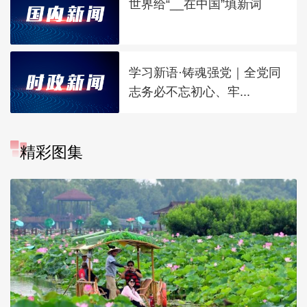
世界给“__在中国”填新词
学习新语·铸魂强党｜全党同
志务必不忘初心、牢...
精彩图集