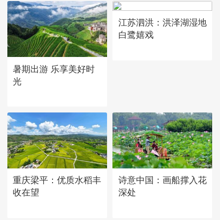
江苏泗洪：洪泽湖湿地
白鹭嬉戏
暑期出游 乐享美好时
光
重庆梁平：优质水稻丰
诗意中国：画船撑入花
收在望
深处