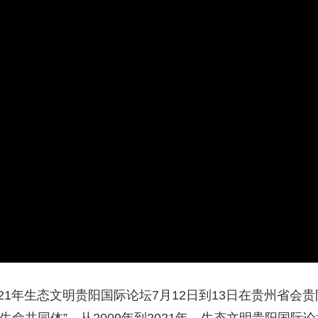
央博
非遗
文化
旅游
科普
健康
乐龄
阅读
云起
超级工厂
智敬中国
全民健康
颜选攻略
海洋
收视榜
总台企业白名单
21年生态文明贵阳国际论坛7月12日到13日在贵州省会