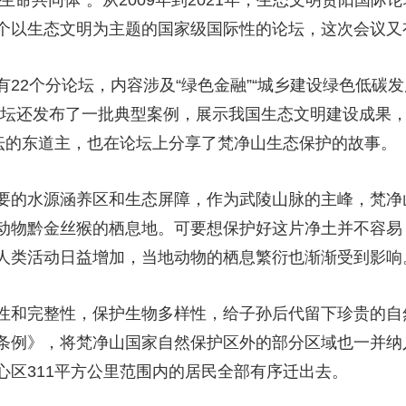
生命共同体”。从2009年到2021年，生态文明贵阳国
个以生态文明为主题的国家级国际性的论坛，这次会议又
22个分论坛，内容涉及“绿色金融”“城乡建设绿色低碳发
论坛还发布了一批典型案例，展示我国生态文明建设成果，
论坛的东道主，也在论坛上分享了梵净山生态保护的故事。
要的水源涵养区和生态屏障，作为武陵山脉的主峰，梵净
动物黔金丝猴的栖息地。可要想保护好这片净土并不容易
人类活动日益增加，当地动物的栖息繁衍也渐渐受到影响
性和完整性，保护生物多样性，给子孙后代留下珍贵的自然
条例》，将梵净山国家自然保护区外的部分区域也一并纳
心区311平方公里范围内的居民全部有序迁出去。