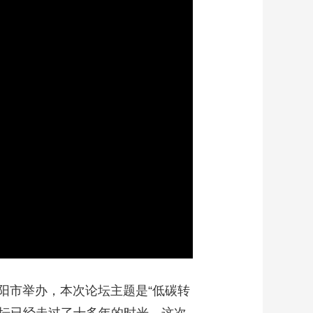
艺术
汽车
数智
5G
产业+
时尚
天气
才艺
网展
央央好物
贵阳市举办，本次论坛主题是“低碳转