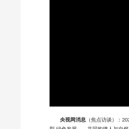
财经
教育
乡村振兴
生态环境
一带一路
大国智造
大国展会
大国保险
云顶对话
CCTV.节目官网
直播
节目单
栏目
片库
央视网消息
（焦点访谈）：20