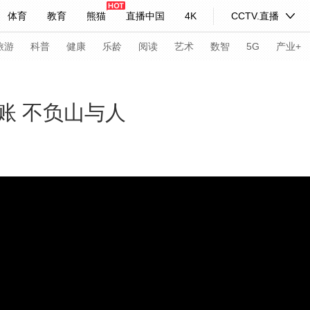
体育
教育
熊猫
直播中国
4K
CCTV.直播
式妙语
主持人
下载央视影音
热解读
天天学习
旅游
科普
健康
乐龄
阅读
艺术
数智
5G
产业+
纪录片网
国家大剧院
大型活动
账 不负山与人
科技
法治
文娱
人物
公益
图片
习式妙语
央视快评
央视网评
光华锐评
锋面
频道
VR/AR
4K专区
全景新闻
请入列
人生第一次
人生第二次
年冬奥会
CBA
NBA
中超
国足
国际足球
网球
综
体育江湖
文化体育
冰雪道路
足球道路