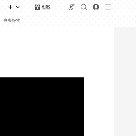
中
央央好物
合体育
亚冬会