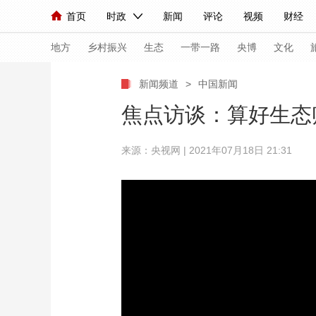
首页
时政
新闻
评论
视频
财经
人民领袖习近平
直播
海外频道
片库
iPanda
栏目大全
联播+
English
中国领导人
节目单
Монгол
听音
央视快评
微视频
习
地方
乡村振兴
生态
一带一路
央博
文化
新闻频道
>
中国新闻
总台春晚
网络春晚
共产党员网
秧纪录
焦点访谈：算好生态
来源：央视网 | 2021年07月18日 21:31
新闻
国内
国际
评论
经济
军事
人民领袖习近平
联播+
热解读
天天学习
视频
小央视频
小央直播
直播中国
熊猫
现场
前线
比划
快看
蓝海中国
新兵
体育
直播
竞猜
2026年世界杯
2026
VIP会员
CCTV奥林匹克频道
生活体育大会