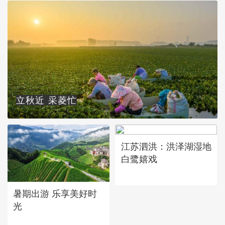
立秋近 采菱忙
江苏泗洪：洪泽湖湿地
白鹭嬉戏
暑期出游 乐享美好时
光