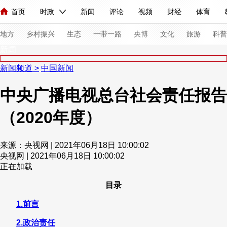
首页
时政
新闻
评论
视频
财经
体育
人民领袖习近平
直播
海外频道
片库
iPanda
栏目大全
联播+
English
中国领导人
节目单
Монгол
听音
央视快评
微视频
习式妙语
主持人
下
地方
乡村振兴
生态
一带一路
央博
文化
旅游
科普
新闻
新闻频道
>
中国新闻
总台春晚
网络春晚
共产党员网
秧纪录
纪录片网
中央广播电视总台社会责任报告
（2020年度）
新闻
国内
国际
评论
经济
军事
科技
法
人民领袖习近平
联播+
热解读
天天学习
习式妙语
来源：央视网 | 2021年06月18日 10:00:02
央视网 | 2021年06月18日 10:00:02
视频
小央视频
小央直播
直播中国
熊猫频道
V
正在加载
现场
前线
比划
快看
蓝海中国
新兵请入列
目录
体育
直播
竞猜
2026年世界杯
2026年冬奥会
1.前言
VIP会员
CCTV奥林匹克频道
生活体育大会
体育江湖
2.政治责任