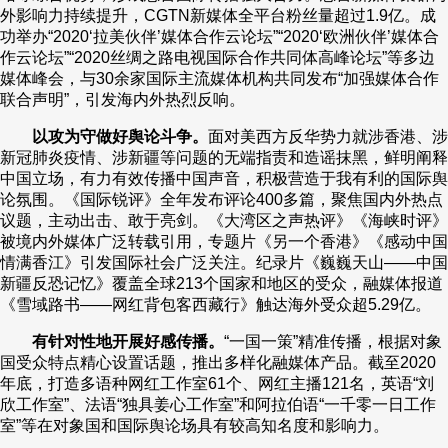
外影响力持续提升，CGTN新媒体全平台粉丝量超过1.9亿。成
功举办“2020‘拉美伙伴’媒体合作云论坛”“2020‘欧洲伙伴’媒体合
作云论坛”“2020丝绸之路电视国际合作共同体高峰论坛”等多边
媒体峰会，与30余家国际主流媒体机构共同发布“加强媒体合作
联合声明”，引发海内外热烈反响。
以攻为守做好舆论斗争。
面对美西方反华势力就涉香港、涉
新冠肺炎疫情、涉新疆等问题的无端指责和造谣抹黑，鲜明阐释
中国立场，有力有效传播中国声音，积极营造于我有利的国际舆
论氛围。《国际锐评》全年发布评论400多篇，聚焦国内外热点
议题，主动出击、敢于亮剑。《大湾区之声热评》《海峡时评》
被境内外媒体广泛转载引用，专题片《另一个香港》《感动中国
情满香江》引发国际社会广泛关注。纪录片《巍巍天山——中国
新疆反恐记忆》覆盖全球213个国家和地区的受众，融媒体报道
《雪域路书——网红背包客西藏行》触达海外受众超5.29亿。
有针对性地开展好感传播。
“一国一策”精准传播，根据对象
国受众特点精心设置话题，推出多样化融媒体产品。截至2020
年底，打造多语种网红工作室61个、网红主播121名，英语“刘
欣工作室”、法语“独具姜心工作室”和阿拉伯语“一千零一日工作
室”等在对象国和国际舆论场具有较高知名度和影响力。