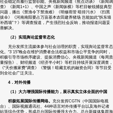
社会稳定而履行监督职能。央视新闻频道《焦点访谈》《新闻调
查》《新闻1+1》、中国之声《新闻纵横》等栏目敏锐捕捉典型
问题，播出《禁渔令下禁渔难》《明修雨管 暗排污水》《扫黑
拔伞》《河南南阳要占万亩基本农田建养猪场 岂能如此“拆东墙
补西墙”？》等调查报道，产生强烈社会反响，推动报道问题妥
善解决。
（2）实现舆论监督常态化
充分发挥主流媒体参与社会治理的职责，实现舆论监督常态
化。“3˙15”晚会在维护消费者合法权益和市场公平竞争的同时，
积极引导市场秩序建设、提振消费信心。央视新闻频道《每周质
量报告》、财经频道《经济半小时》等栏目持续开展深度调查，
《“天价搬家费”调查》《警惕！暗藏玄机的融资合同》等节目受
到全社会广泛关注。
4．对外传播
（1）大力增强国际传播能力，展示真实立体全面的中国
积极拓展国际传播网络。
充分发挥CGTN（中国国际电视
台）、国际视频通讯社、44种语言对外传播平台以及海外记者
站等综合优势，形成总台国际传播强大合力。总台新媒体集群海