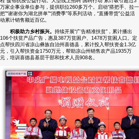
程”援鄂抗疫公益行动。大型线上招聘“国聘行动”累计吸引超过3
万家企事业单位参与，提供职位260多万个。启动“搭把手、拉一
把”“谢谢你为湖北拼单”“消费季”等系列活动，“直播带货”公益活
动累计销售额近百亿。
积极助力乡村振兴。
持续开展“广告精准扶贫”，累计播出
106个扶贫产品广告，惠及387万贫困户、1478万贫困人口。定
点帮扶四川省凉山彝族自治州喜德县，累计投入帮扶资金1.3亿
元，引入帮扶资金1750万元，帮助凉山州销售农产品1935万
元，培训喜德县基层干部和技术人员908名。