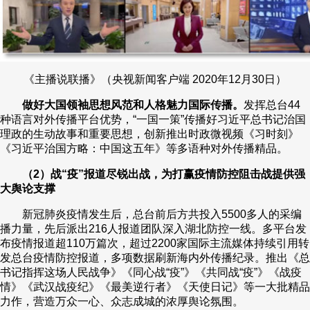
《主播说联播》（央视新闻客户端 2020年12月30日）
做好大国领袖思想风范和人格魅力国际传播。
发挥总台44
种语言对外传播平台优势，“一国一策”传播好习近平总书记治国
理政的生动故事和重要思想，创新推出时政微视频《习时刻》
《习近平治国方略：中国这五年》等多语种对外传播精品。
（2）战“疫”报道尽锐出战，为打赢疫情防控阻击战提供强
大舆论支撑
新冠肺炎疫情发生后，总台前后方共投入5500多人的采编
播力量，先后派出216人报道团队深入湖北防控一线。多平台发
布疫情报道超110万篇次，超过2200家国际主流媒体持续引用转
发总台疫情防控报道，多项数据刷新海内外传播纪录。推出《总
书记指挥这场人民战争》《同心战“疫”》《共同战“疫”》《战疫
情》《武汉战疫纪》《最美逆行者》《天使日记》等一大批精品
力作，营造万众一心、众志成城的浓厚舆论氛围。