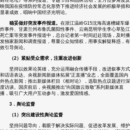
财经论坛》等系列报道、专题节目和品牌活动，全方位多角度反
映我国在疫情防控常态化形势下推进经济社会发展的积极举措和
显著成效，唱响中国经济光明论。
稳妥做好突发事件报道。
在浙江温岭G15沈海高速槽罐车爆
炸事件、甘肃兰州布鲁氏菌阳性事件、云南昆明学生李心草坠江
死亡案等突发事件报道中，总台记者第一时间赶赴现场，及时播
发独家新闻和调查报道，尊重公众知情权，用事实解疑释惑，有
效引导舆论。
（2）紧贴受众需求，注重改进创新
坚持以效果论英雄，充分运用融合传播手段，改进叙事方式
和话语表达。央视新闻新媒体拓展“正直播”业态，全面覆盖国内
外热点新闻；推出新媒体栏目《相对论》，选取热点议题进行深
度访谈。国庆前后，央视频推出“向国旗云致敬”系列新媒体直
播，吸引广大用户互动参与，激发爱国情感。
3．舆论监督
（1）突出建设性舆论监督
坚持问题导向，着眼于解决实际问题、促进改革发展、维护