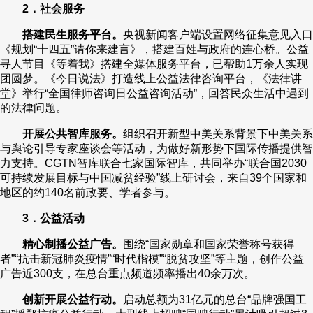
2．社会服务
搭建民生服务平台。
央视新闻客户端设置网络征集意见入口
《规划“十四五”请你来建言》，搭建百姓与政府的连心桥。公益
寻人节目《等着我》搭建全媒体服务平台，已帮助1万余人实现
团圆梦。《今日说法》打造线上公益法律咨询平台，《法律讲
堂》举行“全国律师咨询日公益咨询活动”，回答民众生活中遇到
的法律问题。
开展公共智库服务。
组织召开新型中美关系背景下中美关系
与舆论引导专家座谈会等活动，为做好新形势下国际传播提供智
力支持。CGTN智库联合七家国际智库，共同举办“联合国2030
可持续发展目标与中国减贫经验”线上研讨会，来自39个国家和
地区的约140名前政要、学者参与。
3．公益活动
精心制播公益广告。
围绕“国家勋章和国家荣誉称号获得
者”“抗击新冠肺炎疫情”“时代楷模”“脱贫攻坚”等主题，创作公益
广告近300支，在总台重点频道频率播出40余万次。
创新开展公益行动。
启动总额为31亿元的总台“品牌强国工