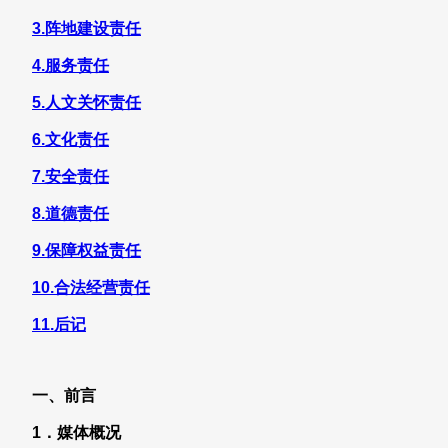
3.阵地建设责任
财经
教育
乡村振兴
生态环境
一带一路
央博
4.服务责任
大国智造
大国展会
大国保险
云顶对话
云起
超
5.人文关怀责任
6.文化责任
7.安全责任
CCTV.节目官网
直播
节目单
栏目
片库
热播榜
8.道德责任
9.保障权益责任
10.合法经营责任
11.后记
一、前言
1．媒体概况