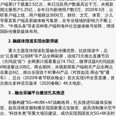
户端累计下载量2.5亿次，单日活跃用户数最高近千万。央视新
闻注册用户1.25亿，全年日均新增用户数3万。2020年3月，云
听客户端上线，用户规模达3000万。财经、文艺、体育、少儿
等垂直客户端及新媒体账号集群，在专业领域的影响力不断上
升。“中俄头条”等多语种客户端和海外社交媒体账号矩阵，增强
国际传播新媒体布局。
2. 融媒体报道实现创新突破
重大主题宣传报道彰显融合传播优势。抗疫报道中，总
台“云直播”“云招聘”等产品全网刷屏，连续73天推出直播节目
《共同战“疫”》全网累计观看量达74.75亿，微博话题#共同战疫
#阅读量达108亿。两会期间，央视新闻客户端相关产品全网点
击量达6亿，推出全国首个时事AI产品《对答如流·两会“智”通
车》。总台《2020年春节联欢晚会》首次实现VR全景直播，首
次推出多种语言版本《2020春晚》4K大电影。
3．融合采编平台建设扎实推进
积极构建“5G+4K/8K+AI”战略格局，扎实推进5G媒体实验
室、超高清视音频制播呈现国家重点实验室、超高清制播示范平
台、“科技冬奥”等重大项目建设。成功实现我国首次5G+8K实时