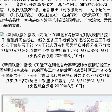
引下——育新机 开新局”等专栏。总台全网置顶时政特稿1073
篇、时政微视频290条。创新推出《时政微周刊——总书记的一
周》《时政现场说》《鉴往知来》《热解读》《天天学习》等时
政特稿品牌，生动讲好习近平总书记治国理政、管党治党、爱民
为民的故事。
《新闻联播》播发《习近平在湖北省考察新冠肺炎疫情防控工作
看望慰问奋战在一线的医务工作者解放军指战员社区工作者公安
干警基层干部下沉干部志愿者和居民群众时强调 毫不放松抓紧
抓实抓细各项防控工作 坚决打赢湖北保卫战武汉保卫战》
（央视综合频道 2020年3月10日）