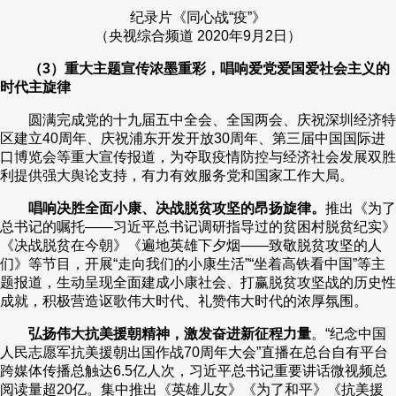
纪录片《同心战“疫”》
（央视综合频道 2020年9月2日）
（3）重大主题宣传浓墨重彩，唱响爱党爱国爱社会主义的
时代主旋律
圆满完成党的十九届五中全会、全国两会、庆祝深圳经济特
区建立40周年、庆祝浦东开发开放30周年、第三届中国国际进
口博览会等重大宣传报道，为夺取疫情防控与经济社会发展双胜
利提供强大舆论支持，有力有效服务党和国家工作大局。
唱响决胜全面小康、决战脱贫攻坚的昂扬旋律。
推出《为了
总书记的嘱托——习近平总书记调研指导过的贫困村脱贫纪实》
《决战脱贫在今朝》《遍地英雄下夕烟——致敬脱贫攻坚的人
们》等节目，开展“走向我们的小康生活”“坐着高铁看中国”等主
题报道，生动呈现全面建成小康社会、打赢脱贫攻坚战的历史性
成就，积极营造讴歌伟大时代、礼赞伟大时代的浓厚氛围。
弘扬伟大抗美援朝精神，激发奋进新征程力量
。“纪念中国
人民志愿军抗美援朝出国作战70周年大会”直播在总台自有平台
跨媒体传播总触达6.5亿人次，习近平总书记重要讲话微视频总
阅读量超20亿。集中推出《英雄儿女》《为了和平》《抗美援