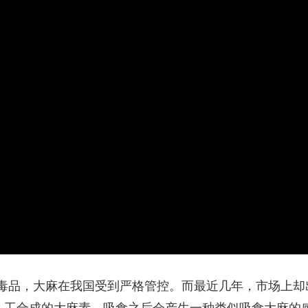
央博
非遗
文化
旅游
科普
健康
乐龄
阅读
云起
超级工厂
智敬中国
全民健康
颜选攻略
海洋
热播榜
总台企业白名单
毒品，大麻在我国受到严格管控。而最近几年，市场上却