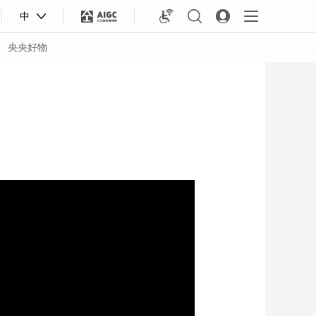
中
央央好物
合体育
亚冬会