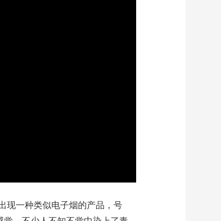
艺术
汽车
数智
5G
产业+
时尚
天气
才艺
网展
央央好物
出现一种类似电子烟的产品，号