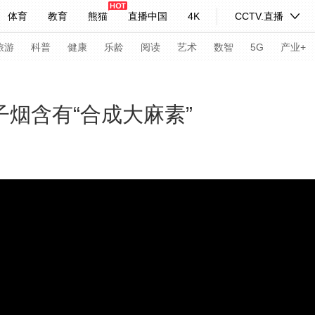
体育
教育
熊猫
直播中国
4K
CCTV.直播
式妙语
主持人
下载央视影音
热解读
天天学习
旅游
科普
健康
乐龄
阅读
艺术
数智
5G
产业+
纪录片网
国家大剧院
大型活动
子烟含有“合成大麻素”
科技
法治
文娱
人物
公益
图片
习式妙语
央视快评
央视网评
光华锐评
锋面
频道
VR/AR
4K专区
全景新闻
请入列
人生第一次
人生第二次
年冬奥会
CBA
NBA
中超
国足
国际足球
网球
综
体育江湖
文化体育
冰雪道路
足球道路