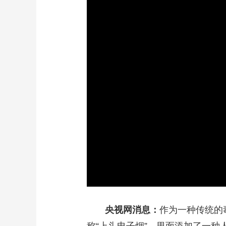
财经
教育
乡村振兴
生态环境
一带一路
大国智造
大国展会
大国保险
云顶对话
CCTV.节目官网
直播
节目单
栏目
片库
央视网消息：
作为一种传统的