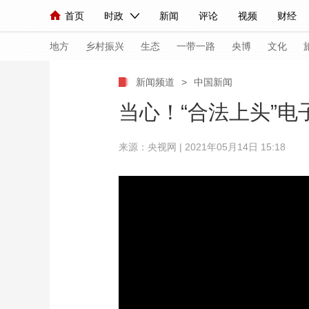
首页
时政
新闻
评论
视频
财经
人民领袖习近平
直播
海外频道
片库
iPanda
栏目大全
联播+
English
中国领导人
节目单
Монгол
听音
央视快评
微视频
习
地方
乡村振兴
生态
一带一路
央博
文化
新闻频道
>
中国新闻
总台春晚
网络春晚
共产党员网
秧纪录
当心！“合法上头”电
来源：央视网 | 2021年05月14日 15:18
新闻
国内
国际
评论
经济
军事
人民领袖习近平
联播+
热解读
天天学习
视频
小央视频
小央直播
直播中国
熊猫
现场
前线
比划
快看
蓝海中国
新兵
体育
直播
竞猜
2026年世界杯
2026
VIP会员
CCTV奥林匹克频道
生活体育大会