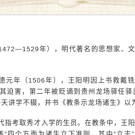
1472—1529年），明代著名的思想家、
德元年（1506年），王阳明因上书救戴
其迫害，第二年被贬谪到贵州龙场驿任驿
每天讲学不辍，并书《教条示龙场诸生》以
代指考取秀才入学的生员。在教条中，王阳明
“责善”四个方面为诸生立下准则，其中“立志