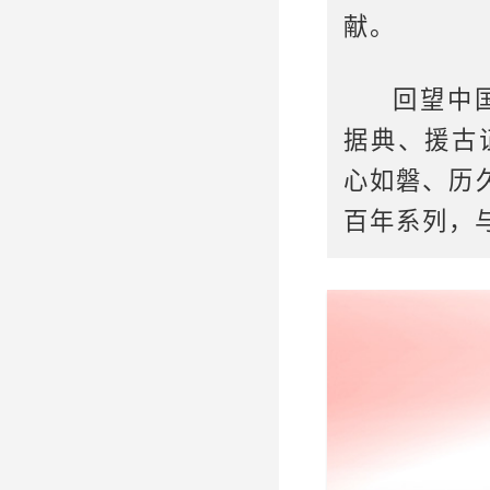
献。
回望中
据典、援古
心如磐、历
百年系列，