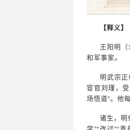
【释义】
王阳明（
和军事家。
明武宗正
宦官刘瑾，受
场悟道”。他
诸生，明
学”“改过”