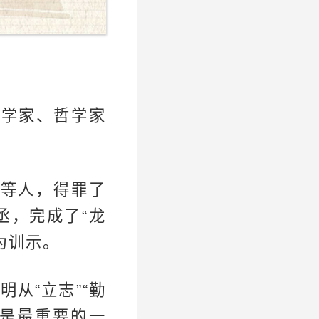
文学家、哲学家
铣等人，得罪了
丞，完成了“龙
为训示。
从“立志”“勤
”是最重要的一