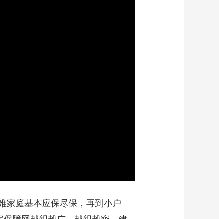
艺术
汽车
数智
5G
产业+
时尚
天气
才艺
网展
央央好物
难家庭基本应保尽保，再到小户