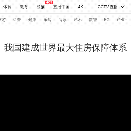
体育
教育
熊猫
直播中国
4K
CCTV.直播
式妙语
主持人
下载央视影音
热解读
天天学习
旅游
科普
健康
乐龄
阅读
艺术
数智
5G
产业+
纪录片网
国家大剧院
大型活动
礼】我国建成世界最大住房保障体系
科技
法治
文娱
人物
公益
图片
习式妙语
央视快评
央视网评
光华锐评
锋面
频道
VR/AR
4K专区
全景新闻
请入列
人生第一次
人生第二次
年冬奥会
CBA
NBA
中超
国足
国际足球
网球
综
体育江湖
文化体育
冰雪道路
足球道路