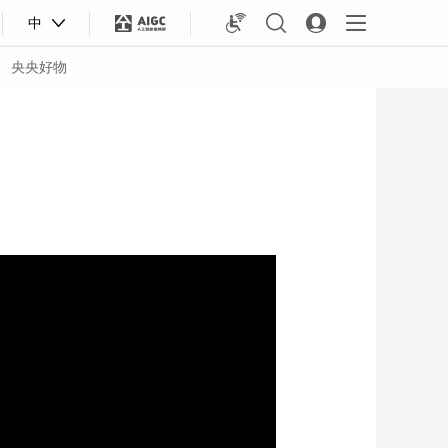
中
央央好物
合体育
亚冬会