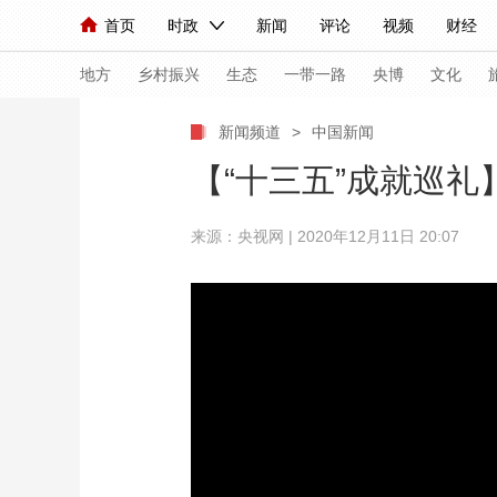
首页
时政
新闻
评论
视频
财经
人民领袖习近平
直播
海外频道
片库
iPanda
栏目大全
联播+
English
中国领导人
节目单
Монгол
听音
央视快评
微视频
习
地方
乡村振兴
生态
一带一路
央博
文化
新闻频道
>
中国新闻
总台春晚
网络春晚
共产党员网
秧纪录
【“十三五”成就巡
来源：央视网 | 2020年12月11日 20:07
新闻
国内
国际
评论
经济
军事
人民领袖习近平
联播+
热解读
天天学习
视频
小央视频
小央直播
直播中国
熊猫
现场
前线
比划
快看
蓝海中国
新兵
体育
直播
竞猜
2026年世界杯
2026
VIP会员
CCTV奥林匹克频道
生活体育大会