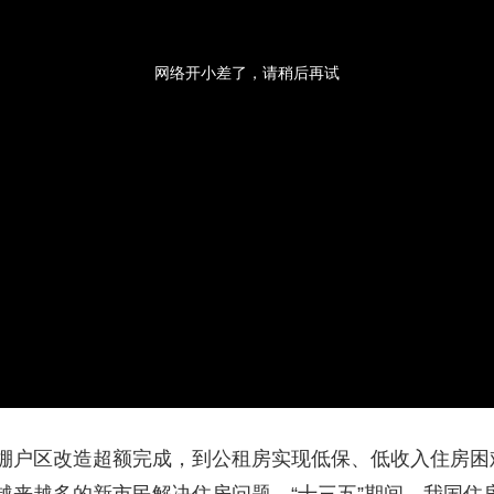
央博
非遗
文化
旅游
科普
健康
乐龄
阅读
云起
超级工厂
智敬中国
全民健康
颜选攻略
海洋
网络开小差了，请稍后再试
热播榜
总台企业白名单
棚户区改造超额完成，到公租房实现低保、低收入住房困