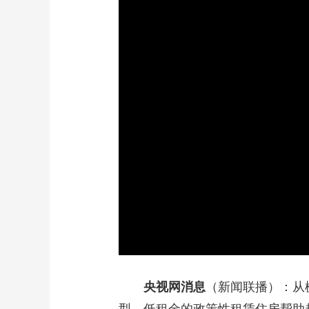
财经
教育
乡村振兴
生态环境
一带一路
大国智造
大国展会
大国保险
云顶对话
CCTV.节目官网
直播
节目单
栏目
片库
央视网消息
（新闻联播）：从